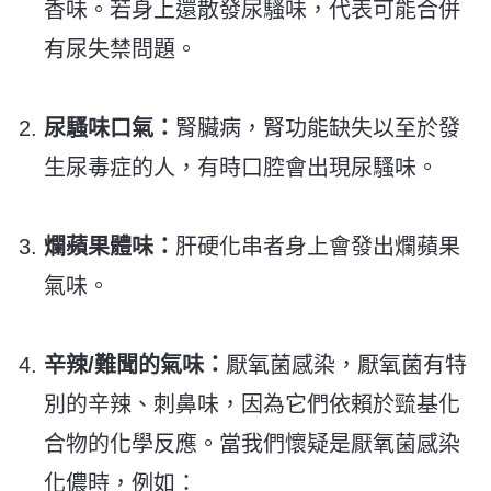
香味。若身上還散發尿騷味，代表可能合併
有尿失禁問題。
尿騷味口氣：
腎臟病，腎功能缺失以至於發
生尿毒症的人，有時口腔會出現尿騷味。
爛蘋果體味：
肝硬化串者身上會發出爛蘋果
氣味。
辛辣/難聞的氣味：
厭氧菌感染，厭氧菌有特
別的辛辣、刺鼻味，因為它們依賴於巰基化
合物的化學反應。當我們懷疑是厭氧菌感染
化儂時，例如：