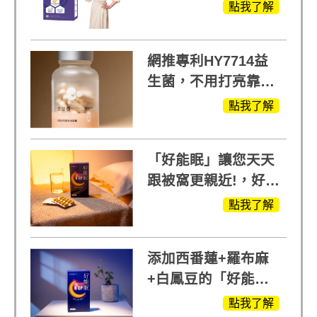
(蛋白聚醣)+UCII，超
點我了解
越任何市售關鍵產品
網推專利HY7714益
生菌，不用打亮靠養
出來的光
點我了解
「好能眠」讓您天天
跟被窩更親近!，好能
生醫X陳亞蘭推薦!
點我了解
添加西番蓮+羅布麻
+白鳳豆的「好能
眠」，獨家專利配
點我了解