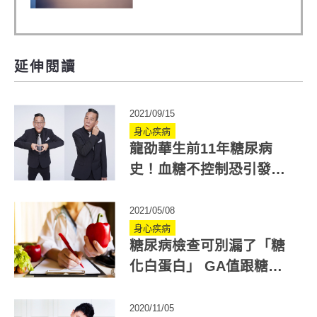
方，好好聊日子推薦
延伸閱讀
2021/09/15
身心疾病
龍劭華生前11年糖尿病
史！血糖不控制恐引發這5
種糖尿病併發症
2021/05/08
身心疾病
糖尿病檢查可別漏了「糖
化白蛋白」 GA值跟糖化
血色素有關嗎？
2020/11/05