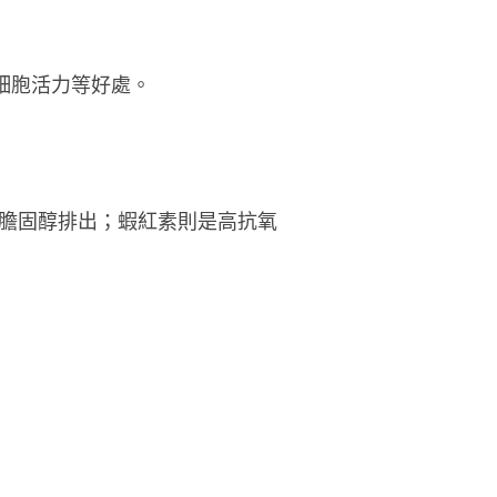
腦細胞活力等好處。
膽固醇排出；蝦紅素則是高抗氧