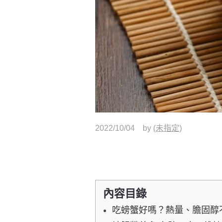
2022/10/04
by
(未指定)
內容目錄
吃螃蟹好嗎？熱量、膽固醇