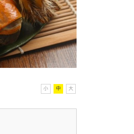
小
中
大