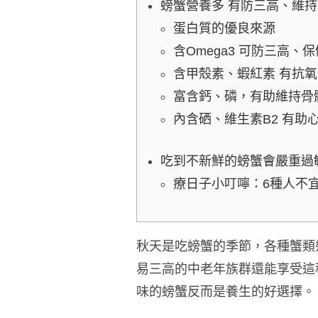
螃蟹營養多 有防三高、維
蛋白質的優良來源
含Omega3 可防三高、
含甲殼素、蝦紅素 有抗
富含鈣、磷，有助維持骨
內含硒、維生素B2 有助
吃到不新鮮的螃蟹會嚴重過
療日子小叮嚀：6種人不
秋天是吃螃蟹的季節，各種蟹類
易三高的中老年族群還能享受這
味的螃蟹反而是養生的好選擇。