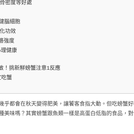
持骨密度等好處
保健腦細胞
氧化功效
骼強度
心理健康
敏！挑新觧螃蟹注意1反應
宜吃蟹
幾乎都會在秋天變得肥美，讓饕客食指大動。但吃螃蟹好
種美味嗎？其實螃蟹跟魚類一樣是高蛋白低脂的食品，對