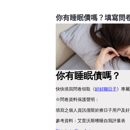
你有睡眠債嗎？填寫問