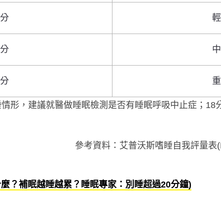
2分
輕
7分
中
4分
重
嗜睡情形，建議就醫做睡眠檢測是否有睡眠呼吸中止症；1
參考資料：艾普沃斯嗜睡自我評量表(Epworth 
麼？補眠越睡越累？睡眠專家：別睡超過20分鐘)