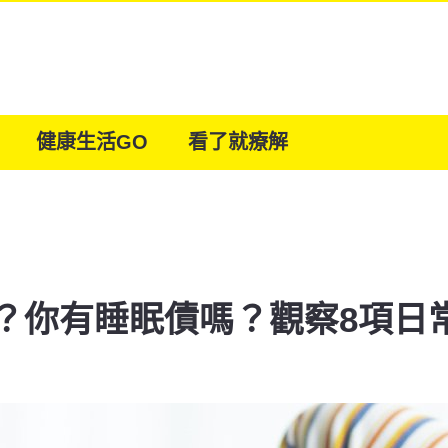
健康生活GO
看了就療解
？你有睡眠債嗎？觀察8項日