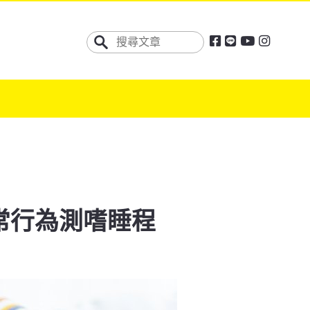
常行為測嗜睡程