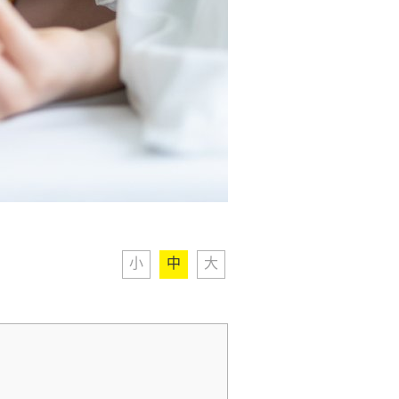
小
中
大