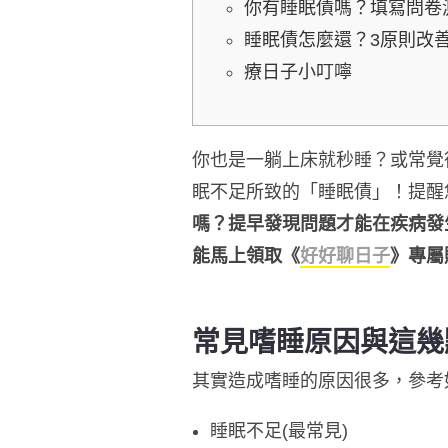
你有睡眠債嗎？填寫問卷
睡眠債怎麼還？3原則改
療日子小叮嚀
你也是一躺上床就秒睡？或常覺
眠不足所致的「睡眠債」！提醒
嗎？提早發現問題才能在疾病發
能馬上領取《
好好聊日子
》專屬
常見嗜睡原因與這幾
其實造成嗜睡的原因很多，參考
睡眠不足(最常見)