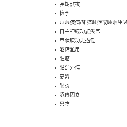
長期熬夜
懷孕
睡眠疾病(如猝睡症或睡眠呼吸
自主神經功能失常
甲狀腺功能過低
酒精濫用
腫瘤
腦部外傷
憂鬱
腦炎
遺傳因素
藥物