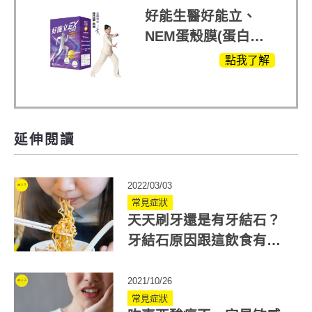
好能生醫好能立、
NEM蛋殼膜(蛋白聚
醣)關鍵配方，厲害其
點我了解
他產品27倍
延伸閱讀
2022/03/03
常見症狀
天天刷牙還是有牙結石？
牙結石原因跟這飲食有
關！長期不洗牙恐引發併
發症
2021/10/26
常見症狀