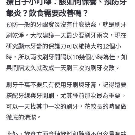
療日子小叮嚀：該如何保養、預防牙
齦炎？飲食需要改善嗎？
預防一般的牙齦發炎沒有什麼訣竅，就是刷牙
刷乾淨。大叔建議一天最少要刷牙兩次，現在
研究顯示牙膏的保護力可以維持大約
12
個小
時，所以兩次刷牙間隔以
10
幾個小時為佳，如
果間隔太久就改成一天刷三次的刷牙次數。
刷牙千萬不要只有使用牙刷與牙膏，記得還要
搭配牙線與牙間刷，尤其睡前那次最為重要。
可以一天找其中一次的刷牙，花較長的時間做
徹底的清潔。
此外，
飲食方面含糖飲料和醣類不但容易有蛀