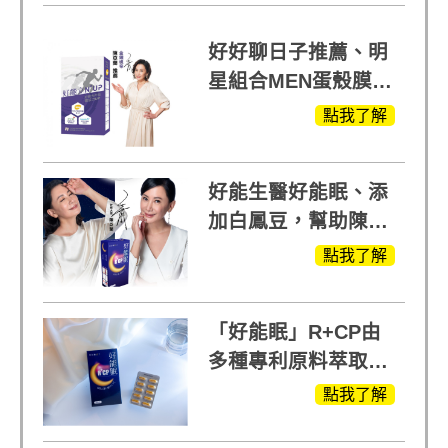
好好聊日子推薦、明
星組合MEN蛋殼膜
(蛋白聚醣)+UCII，超
點我了解
越任何市售關鍵產品
好能生醫好能眠、添
加白鳳豆，幫助陳亞
蘭入睡的力量
點我了解
「好能眠」R+CP由
多種專利原料萃取、
白鳳豆、羅布麻、西
點我了解
蕃蓮，陳亞蘭思維清
晰的關鍵!