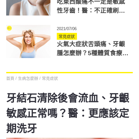
吃東西酸痛不一定是敏感
性牙齒！醫：不正確刷牙
也會造成牙齒酸痛
2021/07/06
常見症狀
火氣大症狀舌頭痛、牙齦
腫怎麼辦？5種體質食療
+穴道降火氣
首頁
/
生病怎麼辦
/
常見症狀
牙結石清除後會流血、牙齦
敏感正常嗎？醫：更應該定
期洗牙