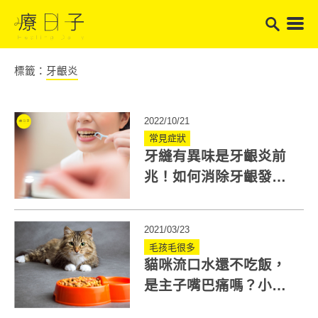
標籤：
牙齦炎
2022/10/21
常見症狀
牙縫有異味是牙齦炎前
兆！如何消除牙齦發
炎？居家3招減緩不適
2021/03/23
毛孩毛很多
貓咪流口水還不吃飯，
是主子嘴巴痛嗎？小心
口炎在作怪！