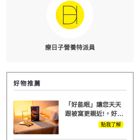
療日子營養特派員
好物推薦
「好能眠」讓您天天
跟被窩更親近!，好能
生醫X陳亞蘭推薦!
點我了解