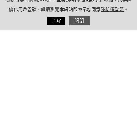
為提供最佳的閱讀服務，本網站採用cookies分析技術，以持續
優化用戶體驗。繼續瀏覽本網站即表示您同意
隱私權政策
。
分享
了解
關閉
2022/09/08
by
(未指定)
內容目錄
睡眠減肥法是真的嗎？睡眠不足會變
胖！
肥胖有5大因素：吃、動、睡、壓、人
睡眠如何影響身材？
體重過重/肥胖也會影響睡眠