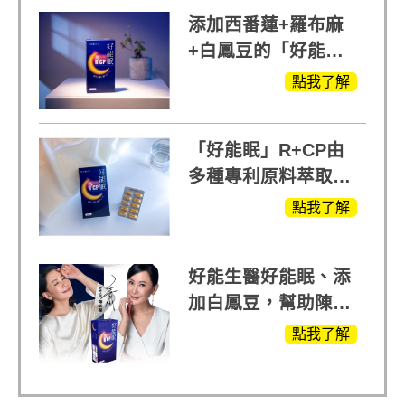
添加西番蓮+羅布麻
+白鳳豆的「好能
眠」，獨家專利配
點我了解
方，好好聊日子推薦
「好能眠」R+CP由
多種專利原料萃取、
白鳳豆、羅布麻、西
點我了解
蕃蓮，陳亞蘭思維清
晰的關鍵!
好能生醫好能眠、添
加白鳳豆，幫助陳亞
蘭入睡的力量
點我了解