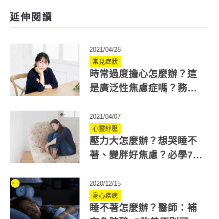
延伸閱讀
2021/04/28
常見症狀
時常過度擔心怎麼辦？這
是廣泛性焦慮症嗎？務必
觀察這7點
2021/04/07
心靈紓壓
壓力大怎麼辦？想哭睡不
著、變胖好焦慮？必學7方
法緩解壓力
2020/12/15
身心疾病
睡不著怎麼辦？醫師：補