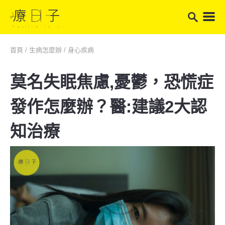
首頁
/
生病怎麼辦
/
身心疾病
莫名失眠焦慮,憂鬱，恐慌症
發作怎麼辦？醫:建議2大認
知治療