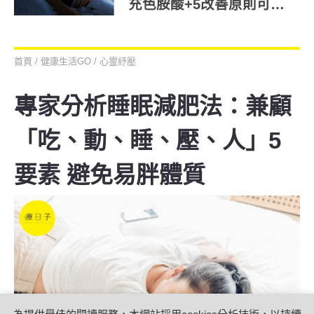
充色胺酸+5改善原則可減
少藥物依賴
首頁
/
健康生活GO
/
心靈紓壓
專家分析睡眠減肥法：兼顧
「吃、動、睡、壓、人」5
要素 避免易胖體質