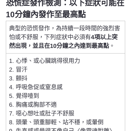
恐慌症發作檢測：以下症狀可能在
10分鐘內發作至最高點
典型的恐慌發作，為持續一段時間的強烈害
怕或不舒服，下列症狀中必須有
4項以上突
然出現，並且在10分鐘之內達到最高點
。
1. 心悸、或心臟跳得很用力
2. 冒汗
3. 顫抖
4. 呼吸急促或窒息感
5. 覺得噎到
6. 胸痛或胸部不適
7. 噁心想吐或肚子不舒服
8. 頭暈、頭重腳輕、站不穩，或暈倒
9. 失真感或覺得不像自己〈像靈魂脫離〉