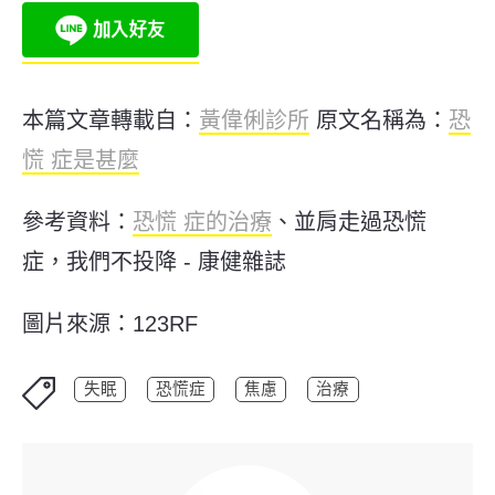
本篇文章轉載自：
黃偉俐診所
原文名稱為：
恐
慌 症是甚麼
參考資料：
恐慌 症的治療
、
並肩走過恐慌
症，我們不投降 - 康健雜誌
圖片來源：123RF
失眠
恐慌症
焦慮
治療