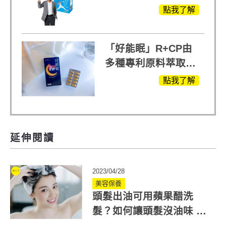
萃取 五色瑪卡
點我了解
MOMO熱賣中
「好能眠」R+CP由
多種專利原料萃取、
白鳳豆、羅布麻、西
點我了解
蕃蓮，陳亞蘭思維清
晰的關鍵!
延伸閱讀
2023/04/28
美容保養
頭髮出油可用蘋果醋洗
髮？如何讓頭髮沒油味 營
養師：選對醋是關鍵