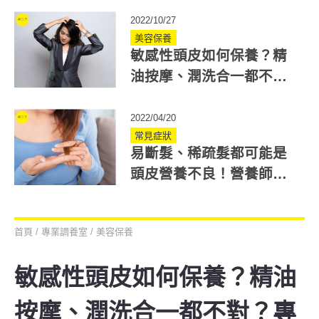
2022/10/27
美容保養
敏感性頭皮如何保養？精
油按摩、潤洗合一都不
對？專家教你挑適合的洗
髮精
2022/04/20
常見症狀
易斷髮、稀疏髮都可能是
頭皮營養不良！營養師：
吃對營養改善5大髮況
首頁
/
專業調養室
/
美容保養
敏感性頭皮如何保養？精油
按摩、潤洗合一都不對？專