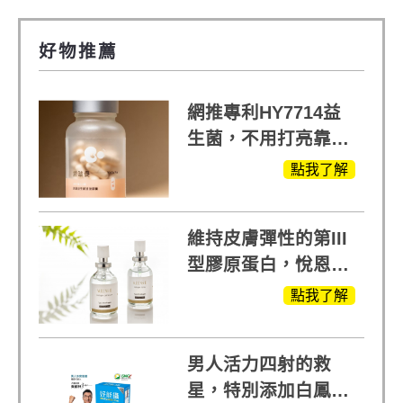
好物推薦
網推專利HY7714益
生菌，不用打亮靠養
出來的光
點我了解
維持皮膚彈性的第III
型膠原蛋白，悅恩詩
給予寶寶般的肌膚感
點我了解
受
男人活力四射的救
星，特別添加白鳳豆