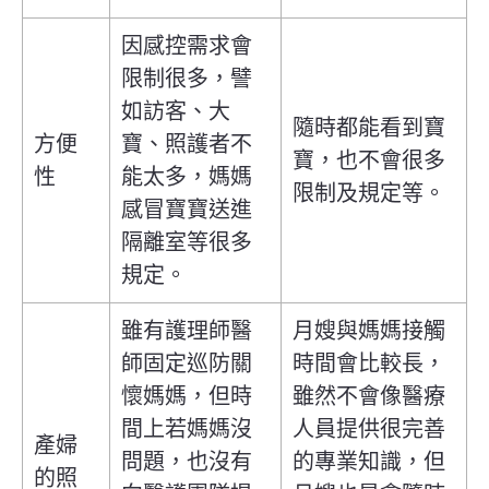
因感控需求會
限制很多，譬
如訪客、大
隨時都能看到寶
方便
寶、照護者不
寶，也不會很多
性
能太多，媽媽
限制及規定等。
感冒寶寶送進
隔離室等很多
規定。
雖有護理師醫
月嫂與媽媽接觸
師固定巡防關
時間會比較長，
懷媽媽，但時
雖然不會像醫療
間上若媽媽沒
人員提供很完善
產婦
問題，也沒有
的專業知識，但
的照