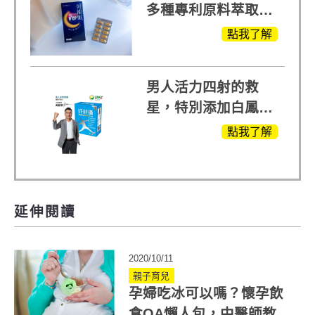
多種專利原料萃取、
白鳳豆、羅布麻、西
點我了解
蕃蓮，陳亞蘭思維清
晰的關鍵!
男人活力四射的救
星，特別添加白鳳豆
萃取 五色瑪卡
點我了解
MOMO熱賣中
延伸閱讀
2020/10/11
親子育兒
孕婦吃冰可以嗎？懷孕飲
食QA懶人包，中醫師教你