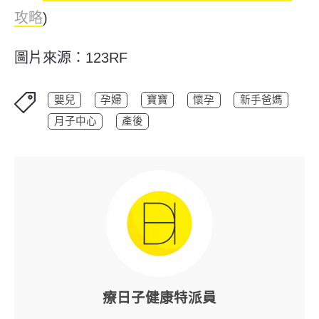
攻略
)
圖片來源：123RF
嬰兒
孕婦
寶寶
懷孕
新手爸媽
月子中心
產後
療日子健康特派員