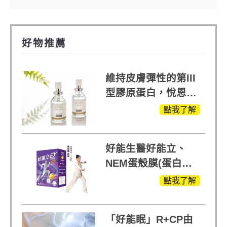
好物推薦
維持皮膚彈性的第III
型膠原蛋白，悅恩詩
給予寶寶般的肌膚感
點我了解
受
好能生醫好能立、
NEM蛋殼膜(蛋白聚
醣)關鍵配方，厲害其
點我了解
他產品27倍
「好能眠」R+CP由