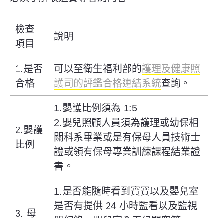
檢查
說明
項目
1.是否
可以至衛生福利部的
護理及健康照
合格
護司的評鑑合格連結系統
查詢。
1.嬰護比例須為 1:5
2.嬰兒照顧人員須為護理或幼保相
2.嬰護
關科系畢業或是有保母人員技術士
比例
證或領有保母專業訓練課程結業證
書。
1.是否能隨時看到寶寶以及嬰兒室
是否有提供 24 小時監看以及監視
3. 母