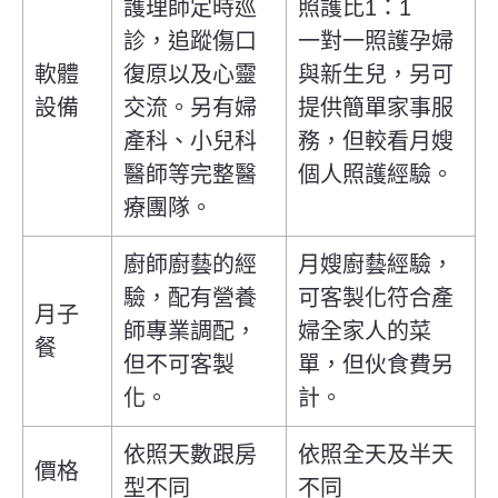
護理師定時巡
照護比1：1
診，追蹤傷口
一對一照護孕婦
軟體
復原以及心靈
與新生兒，另可
設備
交流。另有婦
提供簡單家事服
產科、小兒科
務，但較看月嫂
醫師等完整醫
個人照護經驗。
療團隊。
廚師廚藝的經
月嫂廚藝經驗，
驗，配有營養
可客製化符合產
月子
師專業調配，
婦全家人的菜
餐
但不可客製
單，但伙食費另
化。
計。
依照天數跟房
依照全天及半天
價格
型不同
不同