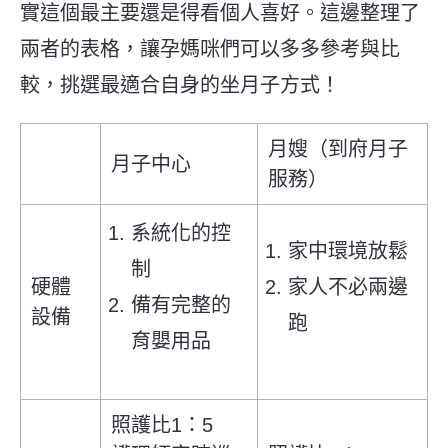
實這個最主要還是得看個人喜好。這邊整理了
兩者的表格，讓孕媽咪們可以多多參考與比
較，挑選最適合自身的坐月子方式！
月嫂（到府月子
月子中心
服務）
系統化的控
家中環境放鬆
制
硬體
家人不必兩邊
備有完整的
設備
跑
育嬰用品
照護比1：5