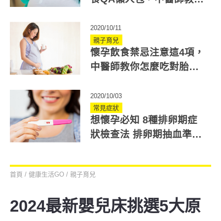
怎麼吃對胎兒好(下)
2020/10/11
親子育兒
懷孕飲食禁忌注意這4項，
中醫師教你怎麼吃對胎兒
好(上)
2020/10/03
常見症狀
想懷孕必知 8種排卵期症
狀檢查法 排卵期抽血準確
度評比(下)
首頁
/
健康生活GO
/
親子育兒
2024最新嬰兒床挑選5大原