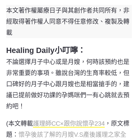
本文著作權屬療日子與其創作者共同所有，非
經取得著作權人同意不得任意修改、複製及轉
載
Healing Daily小叮嚀：
不論選擇月子中心或是月嫂，何時該預約也是
非常重要的事項。雖說台灣的生育率較低，但
口碑好的月子中心跟月嫂也是相當搶手的，建
議已提前做好功課的孕媽咪們一有心跳就去預
約吧！
(本文轉載
護理師CC×跟你說懷孕234
，原文標
題：
懷孕後該了解的月嫂V.S產後護理之家全