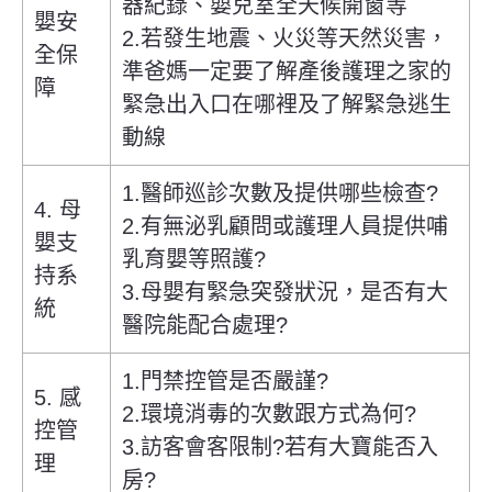
器紀錄、嬰兒室全天候開窗等
嬰安
2.若發生地震、火災等天然災害，
全保
準爸媽一定要了解產後護理之家的
障
緊急出入口在哪裡及了解緊急逃生
動線
1.醫師巡診次數及提供哪些檢查?
4. 母
2.有無泌乳顧問或護理人員提供哺
嬰支
乳育嬰等照護?
持系
3.母嬰有緊急突發狀況，是否有大
統
醫院能配合處理?
1.門禁控管是否嚴謹?
5. 感
2.環境消毒的次數跟方式為何?
控管
3.訪客會客限制?若有大寶能否入
理
房?