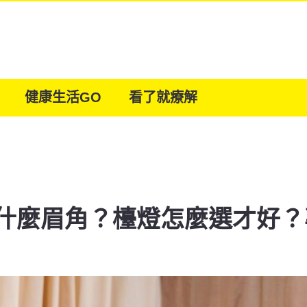
健康生活GO
看了就療解
什麼眉角？檯燈怎麼選才好？