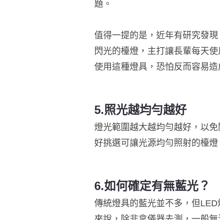
題。
值得一提的是，近年有研究發現
閃光的檯燈，主打讓長輩每天使
使用這種燈具，恐怕反而容易造
5.
照光越均勻越好
燈光範圍越大越均勻越好，以免
好挑選可讓光源均勻照射的檯燈
6.如何確定有無藍光？
傳統燈具的藍光並不多，但LE
來說，除非拿儀器去測，一般無