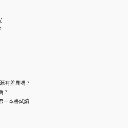
光
？
光源有差異嗎？
嗎？
帶一本書試讀