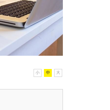
小
中
大