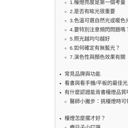
1.檯燈亮度是第一個考量
2.是否有眩光很重要
3.色溫可選自然光或暖色
4.要特別注意頻閃問題嗎
5.照光越均勻越好
6.如何確定有無藍光？
7.演色性與顏色效果有關
常見品牌與功能
看書與看手機/平板的最佳
有什麼認證能背書檯燈品質
醫師小撇步：挑檯燈時可
檯燈怎麼擺才好？
療日子小叮嚀