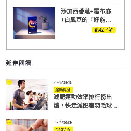
添加西番蓮+羅布麻
+白鳳豆的「好能
眠」，獨家專利配
點我了解
方，好好聊日子推薦
延伸閱讀
2025/09/15
運動健身
減肥運動效率排行榜出
爐，快走減肥贏羽毛球！
教你算運動消耗熱量
2021/08/05
食物營養