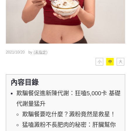
2021/10/20
by
(未指定)
小
中
大
內容目錄
欺騙餐促進新陳代謝：狂嗑5,000卡 基礎
代謝量猛升
欺騙餐要吃什麼？澱粉竟然是救星！
猛嗑澱粉不長肥肉的秘密：肝臟幫你