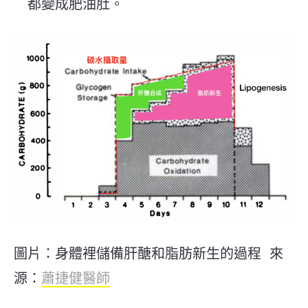
都變成肥油肚。
圖片：身體裡儲備肝醣和脂肪新生的過程 來
源：
蕭捷健醫師