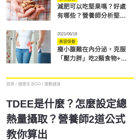
減肥可以吃堅果嗎？好處
有哪些？營養師分析堅果
熱量排行
2021/06/18
美容保養
瘦小腹難在內分泌，克服
「壓力胖」吃2類食物+瘦
身5穴位
首頁
/
健康生活GO
/
運動健身
TDEE是什麼？怎麼設定總
熱量攝取？營養師2道公式
教你算出