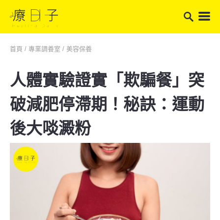
首頁
/
專業調養室
/
美容保養
人體實驗證實「欺騙餐」突
破減肥停滯期！秘訣：運動
後大啖澱粉