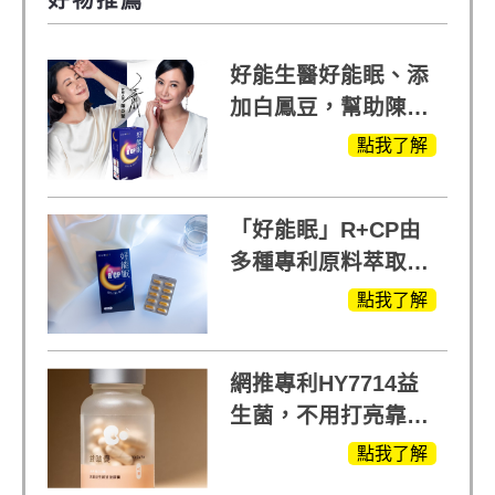
好能生醫好能眠、添
加白鳳豆，幫助陳亞
蘭入睡的力量
點我了解
「好能眠」R+CP由
多種專利原料萃取、
白鳳豆、羅布麻、西
點我了解
蕃蓮，陳亞蘭思維清
晰的關鍵!
網推專利HY7714益
生菌，不用打亮靠養
出來的光
點我了解