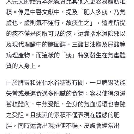
人先天的體質本來就會比其他人更容易脂肪堆
積。像是中醫文獻中，提及「肥人多痰，
乃氣
虛也，虛則氣不運行，故痰生之
」，這裡所提
的痰不僅是肉眼可見的痰，還囊括水濕陰邪以
及現代理論中的膽固醇、三酸甘油脂及尿酸等
病理產物，而這樣的「痰」特別發生在氣虛體
質的人身上。
由於脾胃和運化水谷精微有關，一旦脾胃功能
失常或是進食過多
肥膩的食物
，容易使得痰濕
蓄積體內，中焦受阻，全身的氣血循環也會隨
之受阻。
且
痰濕的累積不僅表現在體態的肥
胖，同時還會出現排便不暢、皮膚會經常出