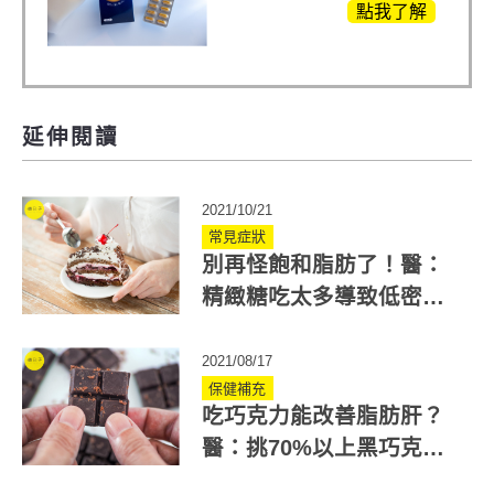
白鳳豆、羅布麻、西
點我了解
蕃蓮，陳亞蘭思維清
晰的關鍵!
延伸閱讀
2021/10/21
常見症狀
別再怪飽和脂肪了！醫：
精緻糖吃太多導致低密度
膽固醇過高
2021/08/17
保健補充
吃巧克力能改善脂肪肝？
醫：挑70%以上黑巧克力
最好！