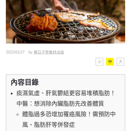
2022/01/27
by
療日子營養特派員
小
中
大
內容目錄
痰濕氣虛、肝氣鬱結更容易堆積脂肪！
中醫：想消除內臟脂肪先改善體質
體脂過多恐增加罹癌風險！需預防中
風、脂肪肝等併發症