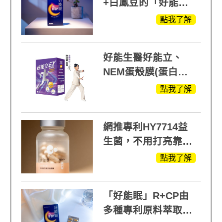
+白鳳豆的「好能
眠」，獨家專利配
點我了解
方，好好聊日子推薦
好能生醫好能立、
NEM蛋殼膜(蛋白聚
醣)關鍵配方，厲害其
點我了解
他產品27倍
網推專利HY7714益
生菌，不用打亮靠養
出來的光
點我了解
「好能眠」R+CP由
多種專利原料萃取、