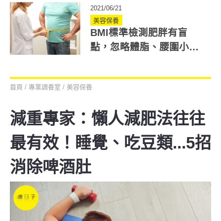
2021/06/21
美容保養
BMI標準檢測肥胖有盲
點，忽略體脂、腰圍小心
變隱形泡芙人
首頁
/
專業調養室
/
美容保養
減重專家：懶人減肥法往往
最有效！睡覺、吃豆類...5招
消除啤酒肚