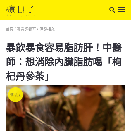
首頁
/
專業調養室
/
保健補充
暴飲暴食容易脂肪肝！中醫
師：想消除內臟脂肪喝「枸
杞丹參茶」