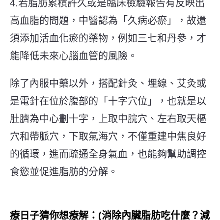
4.若脂肪累積許久或是臨床檢驗報告有反映出
高血脂的問題，中醫認為「久病必瘀」，故還
須添加活血化瘀的藥物，例如三七和丹參，才
能降低未來心腦血管的風險。
除了內服
中藥
以外，搭配針灸、埋線、艾灸或
是電針在位於腹部的「十字穴位」，也就是以
肚臍為中心劃十字，上取中脘穴、左右取天樞
穴和帶脈穴，下取氣海穴，不僅重建中焦良好
的循環，進而疏通全身氣血，也能夠幫助調控
食慾並促進脂肪的分解。
療日子猜你想療解：(
消除內臟脂肪吃什麼？減