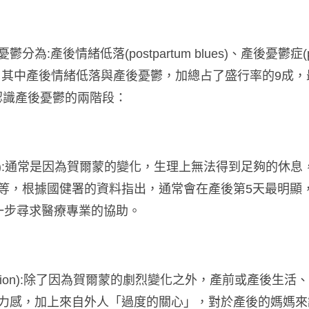
憂鬱分為
:
產後情緒低落
(postpartum blues)
、產後憂鬱症
(
，其中產後情緒低落與產後憂鬱，加總占了盛行率的
9
成，
認識產後憂鬱的兩階段：
:
通常是因為賀爾蒙的變化，生理上無法得到足夠的休息
等，根據國健署的資料指出，通常會在產後第
5
天最明顯
一步尋求醫療專業的協助。
ion):
除了因為賀爾蒙的劇烈變化之外，產前或產後生活、
力感，加上來自外人「過度的關心」，對於產後的媽媽來