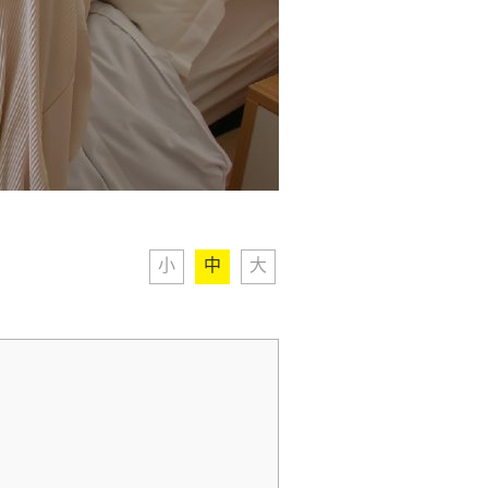
小
中
大