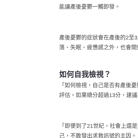
能讓產後憂鬱一觸即發。
產後憂鬱的症狀會在產後的
2
至
3
落、失眠、疲憊感之外，也會開
如何自我檢視？
「如何檢視，自己是否有產後憂
評估，如果總分超過
13
分，建議
「即便到了
21
世紀，社會上還是
己，不敢發出求救訊號的主因。