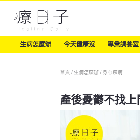
生病怎麼辦
今天健康沒
專業調養室
首頁
/
生病怎麼辦
/
身心疾病
產後憂鬱不找上