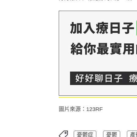
圖片來源：123RF
憂鬱症
憂鬱
產