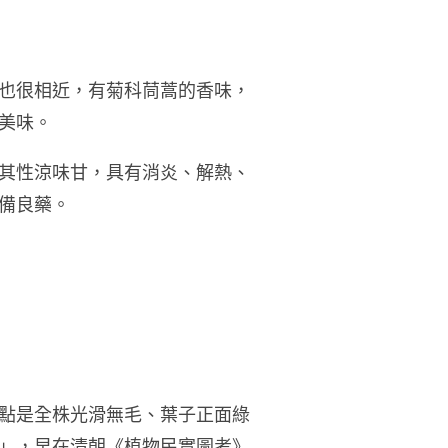
也很相近，有菊科茼蒿的香味，
美味。
其性涼味甘，具有消炎、解熱、
備良藥。
點是全株光滑無毛、葉子正面綠
」，早在清朝《植物民實圖考》