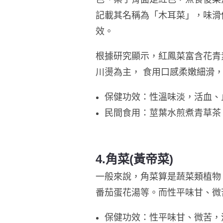
記載其名稱為「木耳菜」，味滑
效。
根據研究顯示，紅鳳菜富含花青
川燙為主， 食用口感柔嫩細滑
保健功效：性溫味淡，活血、
民間食用：莖葉水煎煮青草茶
4.角菜
(黃帝菜)
一般來說，角菜算是蔬菜類植物
番茄蛋花湯等。而性平味甘、微
保健功效：性平味甘、微苦，