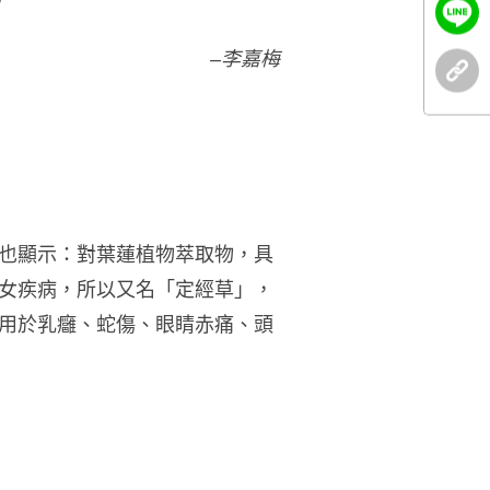
」
–李嘉梅
也顯示：對葉蓮植物萃取物，具
女疾病，所以又名「定經草」，
用於乳癰、蛇傷、眼睛赤痛、頭