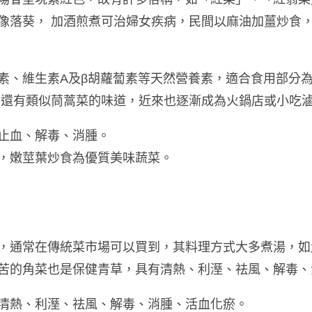
像落葵， 加酒煎煮可治婦女疾病，民間以麻油加薑炒食
素、維生素A及β胡蘿蔔素等天然營養素，適合食用部分
，還有類似茼蒿菜的味道，近來也逐漸成為火鍋店或小吃
止血、解毒、消腫。
，嫩莖葉炒食為優質美味蔬菜。
，通常在傳統菜市場可以買到，其料理方式大多煮湯，如
苦的角菜也是保健青草，具有清熱、利溼、祛風、解毒、
清熱、利溼、祛風、解毒、消腫、活血化瘀。