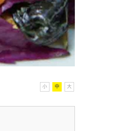
小
中
大