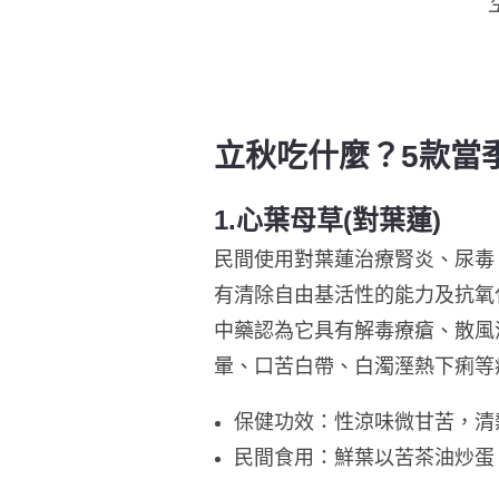
立秋吃什麼？5款當
1.心葉母草
(對葉蓮)
民間使用對葉蓮治療腎炎、尿毒
有清除自由基活性的能力及抗氧
中藥認為它具有解毒療瘡、散風
暈、口苦白帶、白濁溼熱下痢等
保健功效：性涼味微甘苦，清
民間食用：鮮葉以苦茶油炒蛋