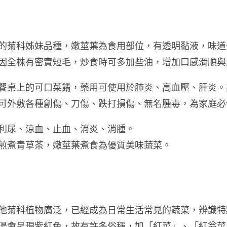
的菊科姊妹品種，嫩莖葉為食用部位，有透明黏液，味道
因全株有密實短毛，炒食時可多加些油，增加口感滑順與
餐桌上的可口菜餚，藥用可使用於肺炎、高血壓、肝炎。
可外敷各種創傷、刀傷、跌打損傷、無名腫毒，為家庭必
利尿、涼血、止血、消炎、消腫。
煎煮青草茶，嫩莖葉煮食為優質美味蔬菜。
他菊科植物廣泛，已經成為日常生活常見的蔬菜，辨識特
湯會呈現紫紅色，故有許多俗稱，如「紅菜」、「紅翁菜