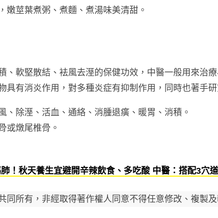
，嫩莖葉煮粥、煮麵、煮湯味美清甜。
積、軟堅散結、袪風去溼的保健功效，中醫一般用來治療
物具有消炎作用，對多種炎症有抑制作用，同時也著手研
風、除溼、活血、通絡、消腫退癀、暖胃、消積。
骨或燉尾椎骨。
肺！秋天養生宜避開辛辣飲食、多吃酸 中醫：搭配3穴道
共同所有，非經取得著作權人同意不得任意修改、複製及