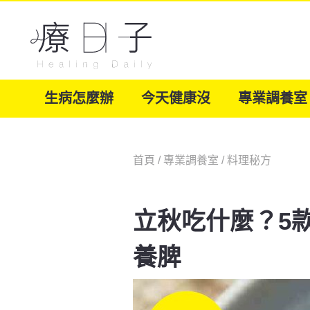
生病怎麼辦
今天健康沒
專業調養室
首頁
/
專業調養室
/
料理秘方
立秋吃什麼？5
養脾