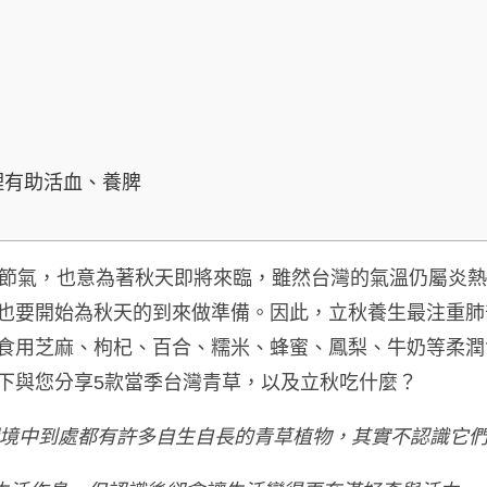
理有助活血、養脾
秋節氣，也意為著秋天即將來臨，雖然台灣的氣溫仍屬炎
也要開始為秋天的到來做準備。因此，立秋養生最
注重肺
食用芝麻、枸杞、百合、糯米、蜂蜜、鳳梨、牛奶等柔潤
下與您分享5款當季台灣青草，以及立秋吃什麼？
境中到處都有許多自生自長的青草植物，其實不認識它