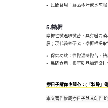
民間食用：鮮品榨汁或水煎服
5.欒樨
欒樨性微溫味微苦，具有暖胃消
腫；現代醫藥研究，欒樨根提取
保健功效：性微溫味微苦，祛
民間食用：根莖乾品加酒燉排
療日子請你也關心：(「秋燥」傷
本文著作權屬療日子與其創作者