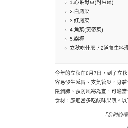
1.心葉母草(對葉蓮)
2.白鳳菜
3.紅鳳菜
4.角菜(黃帝菜)
5.欒樨
立秋吃什麼？2道養生料
今年的立秋在8月7日，到了立
容易發生感冒、支氣管炎
，身體
陰潤肺、預防風寒為宜，可適當
食材，應適當多吃酸味果蔬
。以
「我們的環