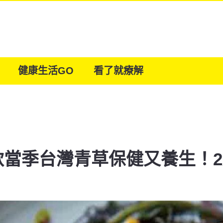
健康生活GO
看了就療解
款當季台灣青草保健又養生！