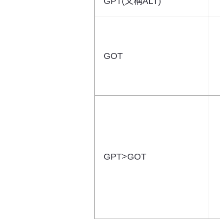
GPT(又稱ALT)
GOT
GPT>GOT