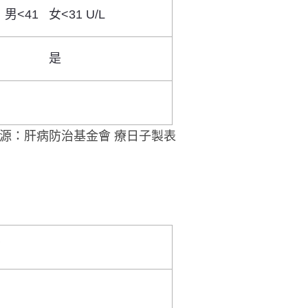
男<41 女<31
U/L
是
源：肝病防治基金會 療日子製表