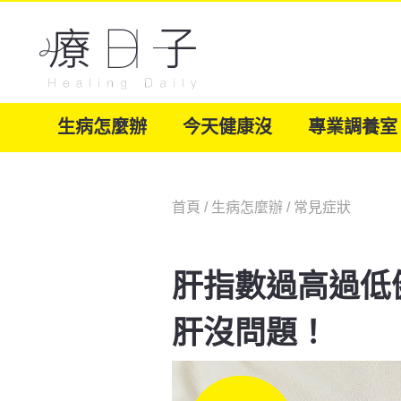
生病怎麼辦
今天健康沒
專業調養室
首頁
/
生病怎麼辦
/
常見症狀
肝指數過高過低
肝沒問題！