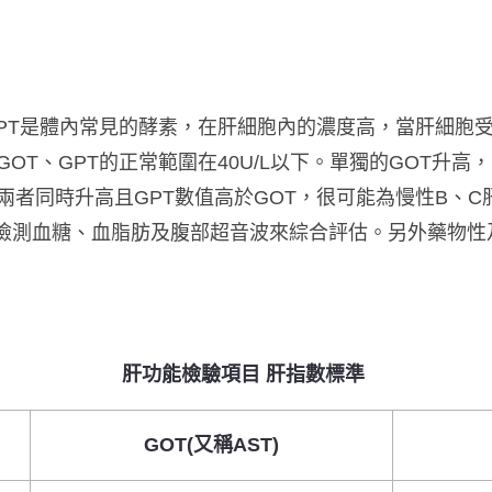
GPT是體內常見的酵素，在肝細胞內的濃度高，當肝細胞
GOT、GPT的正常範圍在40U/L以下
。單獨的GOT升高
兩者同時升高且GPT數值高於GOT，很可能為慢性B、
HCV)、檢測血糖、血脂肪及腹部超音波來綜合評估。另外藥
肝功能檢驗項目 肝指數標準
GOT(又稱AST)