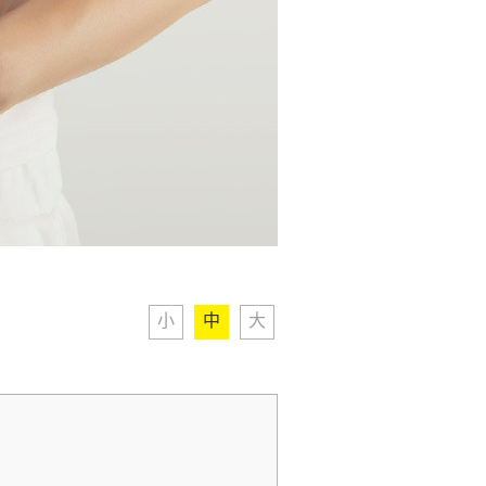
小
中
大