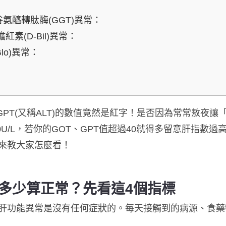
-谷氨醯轉肽酶(GGT)異常：
膽紅素(D-Bil)異常：
Glo)異常：
、GPT(又稱ALT)的數值竟然是紅字！是否因為常常敖夜
0U/L，若你的GOT、GPT值超過40就得多留意肝指數過
來教大家怎麼看！
多少算正常？先看這4個指標
肝功能異常是沒有任何症狀的。每天接觸到的病源、食藥