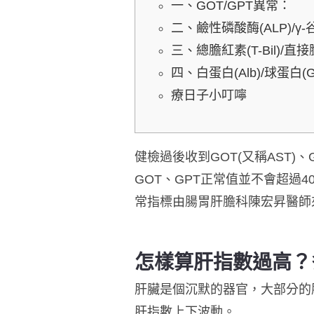
一、GOT/GPT異常：
二、鹼性磷酸酶(ALP)/γ
三、總膽紅素(T-Bil)/直接
四、白蛋白(Alb)/球蛋白(
療日子小叮嚀
健檢過後收到GOT(又稱AST)
GOT、GPT正常值並不會超過4
常
指標由腸胃肝膽科陳宏昇醫師
怎樣算肝指數過高？
肝臟是個沉默的器官，大部分的
肝指數上下波動。