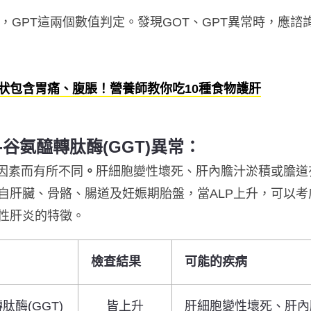
，GPT這兩個數值判定
。發現GOT、GPT異常時，應
狀包含胃痛、腹脹！營養師教你吃10種食物護肝
γ-谷氨醯轉肽酶(GGT)異常：
等因素而有所不同
。
肝細胞變性壞死、肝內膽汁淤積或膽道
自肝臟、骨骼、腸道及妊娠期胎盤，當ALP上升，可以考
性肝炎的特徵。
檢查結果
可能的疾病
肽酶(GGT)
皆上升
肝細胞變性壞死、肝內