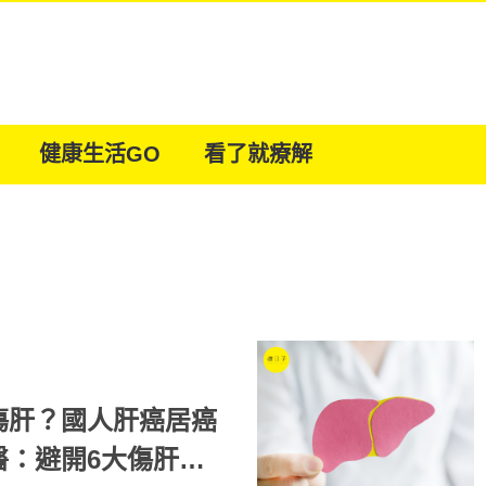
健康生活GO
看了就療解
傷肝？國人肝癌居癌
醫：避開6大傷肝飲