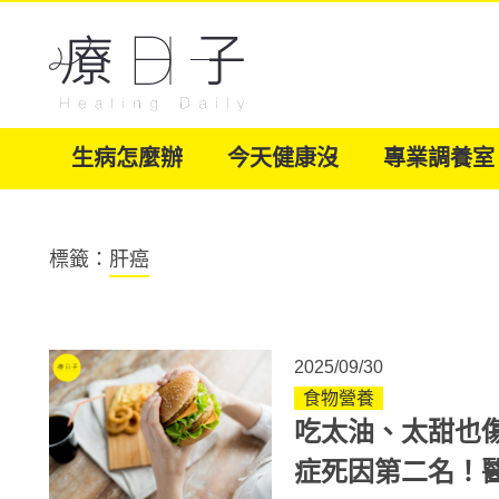
生病怎麼辦
今天健康沒
專業調養室
標籤：
肝癌
2025/09/30
食物營養
吃太油、太甜也
症死因第二名！