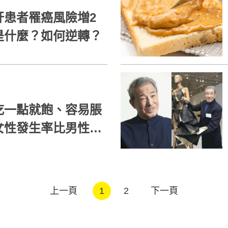
肝患者罹癌風險増2
是什麼？如何逆轉？
吃一點就飽、容易脹
女性發生率比男性更
上一頁
1
2
下一頁