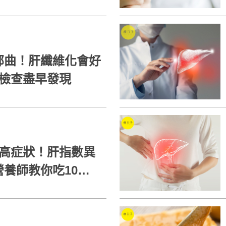
部曲！肝纖維化會好
種檢查盡早發現
過高症狀！肝指數異
養師教你吃10種