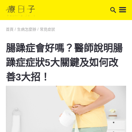
首頁
/
生病怎麼辦
/
常見症狀
腸躁症會好嗎？醫師說明腸
躁症症狀5大關鍵及如何改
善3大招！