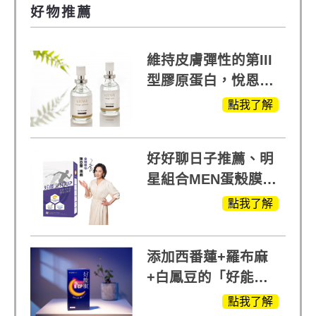
好物推薦
維持皮膚彈性的第III
型膠原蛋白，悅恩詩
給予寶寶般的肌膚感
點我了解
受
好好聊日子推薦、明
星組合MEN蛋殼膜
(蛋白聚醣)+UCII，超
點我了解
越任何市售關鍵產品
添加西番蓮+羅布麻
+白鳳豆的「好能
眠」，獨家專利配
點我了解