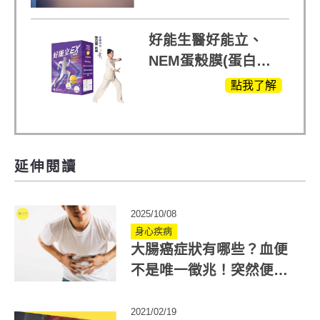
方，好好聊日子推薦
好能生醫好能立、
NEM蛋殼膜(蛋白聚
醣)關鍵配方，厲害其
點我了解
他產品27倍
延伸閱讀
2025/10/08
身心疾病
大腸癌症狀有哪些？血便
不是唯一徵兆！突然便
秘、腹瀉要注意
2021/02/19