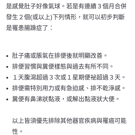
是感覺肚子好像氣球。若是有
連續３個月合併
發生２個(或以上)下列情形，就可以初步判斷
是罹患腸躁症了：
肚子痛或脹氣在排便後就明顯改善。
排便習慣與糞便樣態與過去有所不同。
１天腹瀉超過３次或１星期便祕超過３天。
排便需特別用力或有急迫感、排不乾淨感。
糞便有鼻涕狀黏液，或解出黏液狀大便。
以上皆須優先排除其他器官疾病與罹癌可能
性。