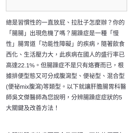
總是習慣性的一直放屁、拉肚子怎麼辦？你的
「腸腸」出現危機了嗎？腸躁症是一種「慢
性」腸胃道「功能性障礙」的疾病，隨著飲食
西化、生活壓力大，此疾病在國人的盛行率已
高達22.1%。但
腸躁症不是只有烙賽而已，
根
據排便型態又可
分成腹瀉型、便祕型、混合型
(便祕mix腹瀉)等類型。
以下就讓肝膽腸胃科醫
師吳文傑醫師為您說明，分辨腸躁症症狀的5
大關鍵及改善方法！