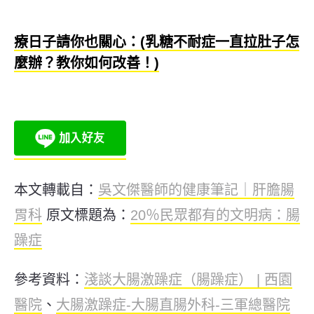
療日子請你也關心：(乳糖不耐症一直拉肚子怎
麼辦？教你如何改善！)
本文轉載自：
吳文傑醫師的健康筆記｜肝膽腸
胃科
原文標題為：
20％民眾都有的文明病：腸
躁症
參考資料：
淺談大腸激躁症（腸躁症） | 西園
醫院
、
大腸激躁症-大腸直腸外科-三軍總醫院