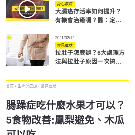
身心疾病
大腸癌存活率如何提升？
有機會治癒嗎？醫：定期
大腸鏡檢查
2021/02/12
常見症狀
拉肚子怎麼辦？6大處理方
法與拉肚子原因一次搞
懂！快速讓腸道恢復
首頁
/
生病怎麼辦
/
常見症狀
腸躁症吃什麼水果才可以？
5食物改善:鳳梨避免、木瓜
可以吃