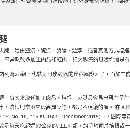
從遠離這些致癌食物開始做起！
研究發現常吃
以下
4種類
腿
火腿，是由鹽漬、醃漬、發酵、煙燻，或者其他方式增進
發現，平常吃較多加工肉品和紅肉，和大腸癌的風險增加是
把紅肉列為2A級，也就是可能致癌的癌症風險因子，而加工
類、魚肉來取代加工肉品。培根、火腿最容易出現在早午
培根則常用來炒高麗菜等，都是不建議的喔。 在國際研究期刊L
ume 16, No. 16, p1599–1600, December 201
論是每天吃超過50公克的加工肉類，約等於兩片培根或一