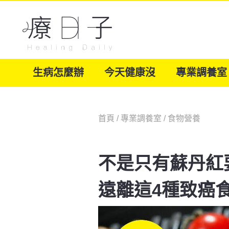
生病怎麼辦
今天健康沒
專業調養室
首頁
/
專業調養室
/
食物營養
不是只有蘇丹紅
遠離這4種致癌