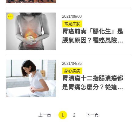
治療更精準
2021/09/08
常見症狀
胃癌前奏「腸化生」是
脹氣原因？罹癌風險高
十倍！脹氣兼腹痛須注
意
2021/04/26
身心疾病
胃潰瘍十二指腸潰瘍都
是胃痛怎麼分？從這點
辨別與改善
上一頁
1
2
下一頁