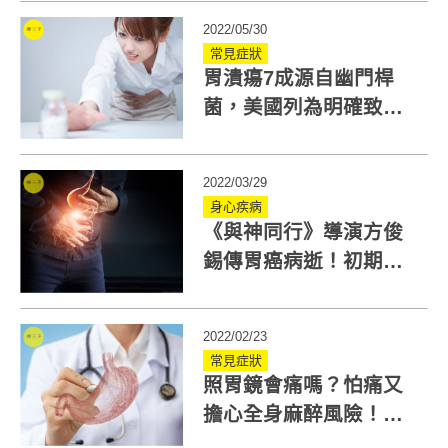
做？
2022/05/30
常見症狀
胃潰瘍7成源自幽門桿
菌，美國列為明確致癌
物，胃潰瘍症狀怎預
防？
2022/03/29
身心疾病
《與神同行》導演方俊
錫傳胃癌病逝！初期症
狀不明顯 胃癌原因、存
活率一次看
2022/02/23
常見症狀
照胃鏡會痛嗎？怕痛又
擔心全身麻醉風險！無
痛胃鏡3方法優劣分析