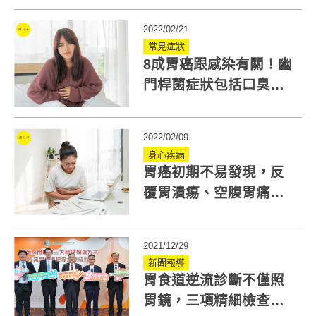
2022/02/21
常見症狀
8成胃癌跟感染有關！幽
門桿菌症狀包括口臭、
貧血... 5大防癌QA報你
知
2022/02/09
身心疾病
胃癌初期不易發現，反
覆胃潰瘍、空腹胃痛可
能是胃癌症狀！
2021/12/29
新聞報導
胃食道逆流診斷不僅照
胃鏡，三項精細檢查讓