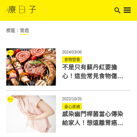
標籤：
胃癌
2024/03/08
食物營養
不是只有蘇丹紅要擔
心！這些常見食物傷腸
又傷胃 預防癌症就遠離
這4種致癌食物
2022/10/26
身心疾病
感染幽門桿菌當心傳染
給家人！想遠離胃癌，
幽門螺旋桿菌治療怎麼