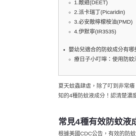
1️.敵避(DEET)
2️.派卡瑞丁(Picaridin)
3️.必安敵檸檬桉油(PMD)
4️.伊默寧(IR3535)
嬰幼兒適合的防蚊成分有哪
療日子小叮嚀：使用防蚊
夏天蚊蟲肆虐，除了叮到非常癢
知的4種防蚊液成分！認清楚濃
常見​4種有效防蚊液
根據
美國CDC公告，有效的防