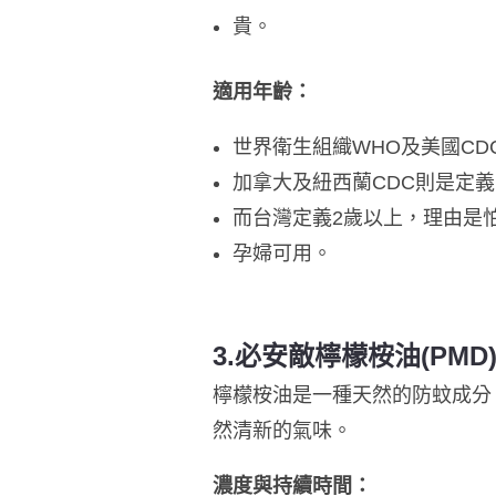
​貴。
​適用年齡：
世界衛生組織WHO及美國CD
加拿大及紐西蘭CDC則是定
而台灣定義2歲以上，理由是
孕婦可用。
3️.必安敵檸檬桉油(PMD
​檸檬桉油是一種天然的防蚊成分，來源
然清新的氣味。
濃度與持續時間：