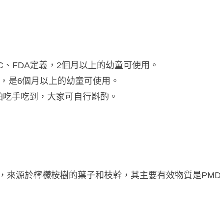
C、FDA定義，2個月以上的幼童可使用。​
義，是6個月以上的幼童可使用。
怕吃手吃到，大家可自行斟酌。
)
於檸檬桉樹的葉子和枝幹，​其主要有效物質是PMD(p-Ment