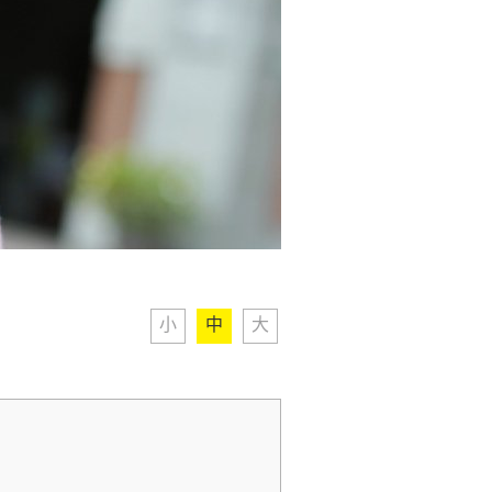
小
中
大