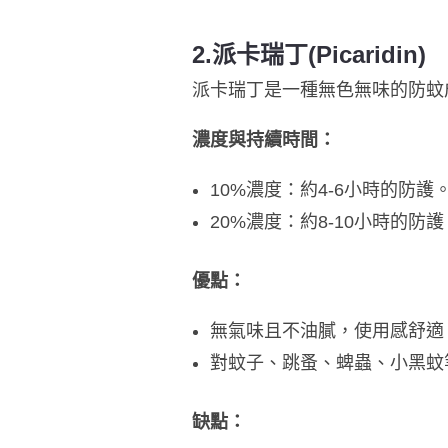
2️.派卡瑞丁(Picaridin)
派卡瑞丁是一種無色無味的防蚊
濃度與持續時間：
​10%濃度：約4-6小時的防護
​20%濃度：約8-10小時的防護
​優點：
​無氣味且不油膩，使用感舒適
​對蚊子、跳蚤、蜱蟲、小黑
缺點：