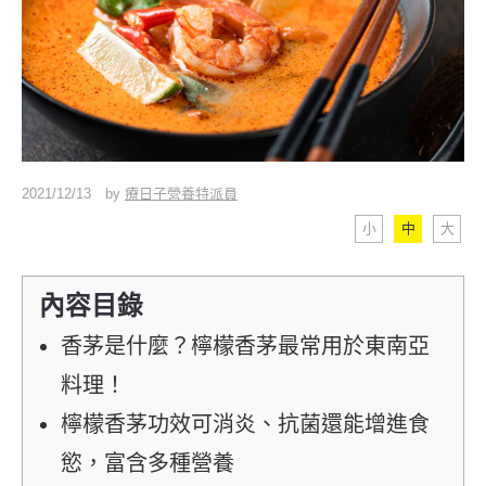
2021/12/13
by
療日子營養特派員
小
中
大
內容目錄
香茅是什麼？檸檬香茅最常用於東南亞
料理！
檸檬香茅功效可消炎、抗菌還能增進食
慾，富含多種營養