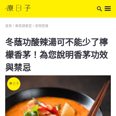
首頁
/
專業調養室
/
食物營養
冬蔭功酸辣湯可不能少了檸
檬香茅！為您說明香茅功效
與禁忌