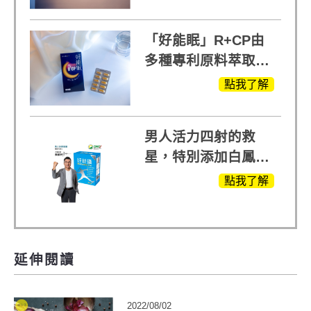
方，好好聊日子推薦
「好能眠」R+CP由
多種專利原料萃取、
白鳳豆、羅布麻、西
點我了解
蕃蓮，陳亞蘭思維清
晰的關鍵!
男人活力四射的救
星，特別添加白鳳豆
萃取 五色瑪卡
點我了解
MOMO熱賣中
延伸閱讀
2022/08/02