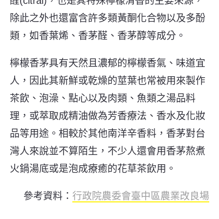
醛(citral)，也是其特殊檸檬清香的主要來源，
除此之外也還富含許多類黃酮化合物以及多酚
類，如香葉烯、香茅醛、香茅醇等成分。
檸檬香茅具有天然且濃郁的檸檬香氣、味道宜
人，因此其新鮮或乾燥的莖葉也常被用來製作
茶飲、泡澡、
點心以及肉類、魚類之湯品料
理，或萃取成精油做為芳香療法、香水及化妝
品等用途。相較於其他南洋辛香料，香茅對台
灣人來說並不算陌生，不少人還會用香茅熬煮
火鍋湯底或是泡成療癒的花草茶飲用。
參考資料：
行政院農委會臺中區農業改良場