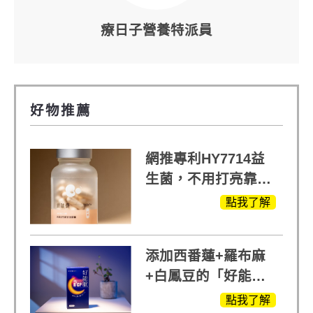
療日子營養特派員
好物推薦
網推專利HY7714益
生菌，不用打亮靠養
出來的光
點我了解
添加西番蓮+羅布麻
+白鳳豆的「好能
眠」，獨家專利配
點我了解