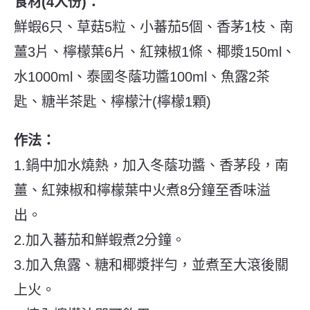
食材(4人份)：
鮮蝦6只、草菇5粒、小蕃茄5個、香茅1枝、南
薑3片、檸檬葉6片、紅辣椒1條、椰漿150ml、
水1000ml、泰國冬蔭功醬100ml、魚露2茶
匙、糖半茶匙、檸檬汁(檸檬1顆)
作法：
1.鍋中加水燒熱，加入冬蔭功醬、香茅段，南
薑、紅辣椒和檸檬葉中火煮8分鐘至香味溢
出。
2.加入蕃茄和鮮蝦煮2分鐘。
3.加入魚露、糖和椰漿拌勻，並煮至大滾後關
上火。