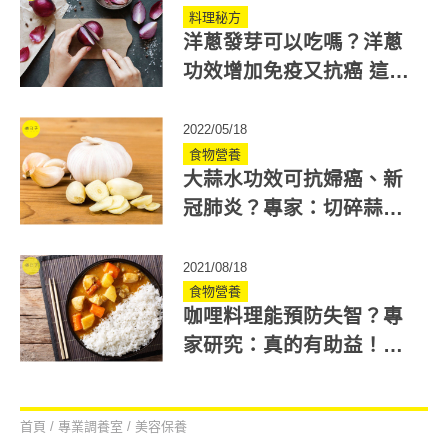
料理秘方
洋蔥發芽可以吃嗎？洋蔥
功效增加免疫又抗癌 這樣
保存與料理營養不流失！
2022/05/18
食物營養
大蒜水功效可抗婦癌、新
冠肺炎？專家：切碎蒜頭
才能生成大蒜素 發揮功能
2021/08/18
食物營養
咖哩料理能預防失智？專
家研究：真的有助益！含
有這成分是關鍵
首頁
/
專業調養室
/
美容保養