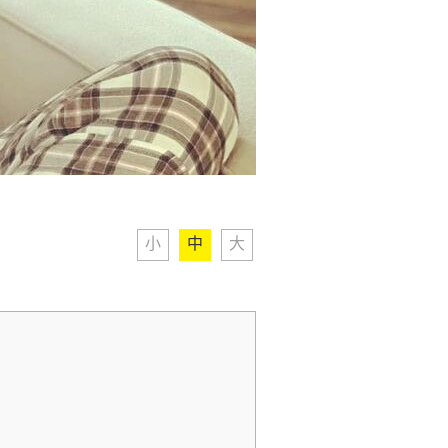
小
中
大