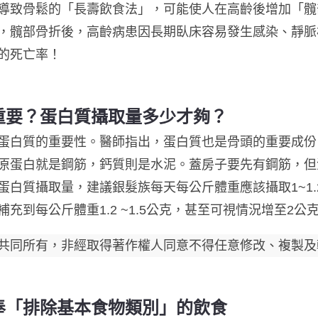
導致骨鬆的「長壽飲食法」，可能使人在高齡後增加「髖
，髖部骨折後，高齡病患因長期臥床容易發生感染、靜脈
高的死亡率！
重要？蛋白質攝取量多少才夠？
蛋白質的重要性。醫師指出，蛋白質也是骨頭的重要成份
原蛋白就是鋼筋，鈣質則是水泥。蓋房子要先有鋼筋，但
蛋白質攝取量，建議銀髮族每天每公斤體重應該攝取1~1
充到每公斤體重1.2 ~1.5公克，甚至可視情況增至2公
共同所有，非經取得著作權人同意不得任意修改、複製及
奉「排除基本食物類別」的飲食