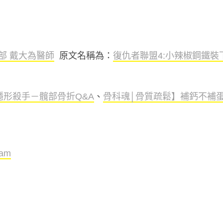
部 戴大為醫師
原文名稱為：
復仇者聯盟4:小辣椒鋼鐵裝
隱形殺手－髖部骨折Q&A
、
骨科魂│骨質疏鬆】補鈣不補
am