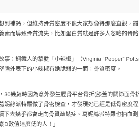
想到補鈣，但維持骨質密度不像大家想像得那麼直觀，錯
養素而導致骨質流失，比如蛋白質就是許多人忽略的骨骼
鋼鐵人的摯愛「小辣椒」（Virginia “Pepper” P
堅強外表下的小辣椒有她脆弱的一面：骨質密度。
，30幾歲時因為意外發生脛骨平台骨折(膝蓋的關節面骨
妮絲派特羅做了骨密檢查，才發現她已經是低骨密度程度(指T
情況持續下去幾乎都會走向骨質疏鬆症。葛妮絲派特羅也抽血
素D數值這麼低的人！」