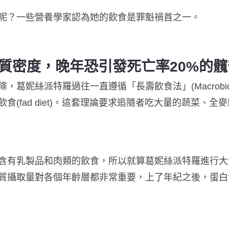
呢？一些營養學家認為她的飲食是罪魁禍首之一。
質密度，晚年恐引發死亡率20%的髖
妮絲派特羅過往一直遵循「長壽飲食法」(Macrobioti
食(fad diet)。這套理論要求追隨者吃大量的蔬菜、
含有乳製品和肉類的飲食，所以就算葛妮絲派特羅進行大
質攝取量對各個年齡層都非常重要，上了年紀之後，蛋白