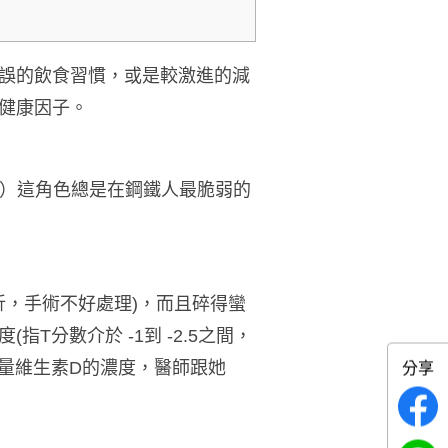
誤的飲食習慣，或是較激進的減
健康因子。
otts）這角色總是在鋼鐵人最脆弱的
折，手術不好處理)，而且碎得蠻
分數介於 -1到 -2.5之間，
測量維生素D的濃度，醫師跟她
分享