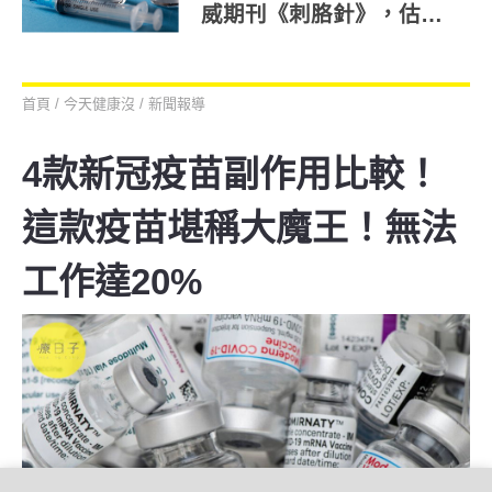
威期刊《刺胳針》，估保
護力8至9成
首頁
/
今天健康沒
/
新聞報導
4款新冠疫苗副作用比較！
這款疫苗堪稱大魔王！無法
工作達20%