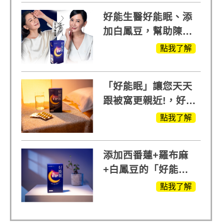
好能生醫好能眠、添
加白鳳豆，幫助陳亞
蘭入睡的力量
點我了解
「好能眠」讓您天天
跟被窩更親近!，好能
生醫X陳亞蘭推薦!
點我了解
添加西番蓮+羅布麻
+白鳳豆的「好能
眠」，獨家專利配
點我了解
方，好好聊日子推薦