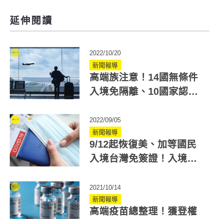
延伸閱讀
2022/10/20
新聞報導
高端族注意！14國無條件
入境免隔離、10國家認可
高端 疫苗出國規定彙整
2022/09/05
新聞報導
9/12起恢復美、加等國民
入境台灣免簽證！入境美
國需接種經認證6款疫苗，
不含高端
2021/10/14
新聞報導
高端疫苗總整理！獲登權