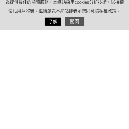
為提供最佳的閱讀服務，本網站採用cookies分析技術，以持續
優化用戶體驗。繼續瀏覽本網站即表示您同意
隱私權政策
。
分享
了解
關閉
2021/09/10
by
(未指定)
內容目錄
AZ、莫德納、BNT、高端等四款新冠疫
苗副作用比較表
其他常見／不常見／罕見副作用比較
表！AZ新增罕見副作用「神經病變」
堪稱大魔王？這款疫苗第二劑無法工