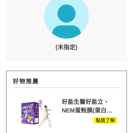
(未指定)
好物推薦
好能生醫好能立、
NEM蛋殼膜(蛋白聚
醣)關鍵配方，厲害其
點我了解
他產品27倍