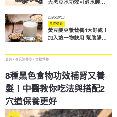
大黑豆水功效可消水腫、
滋陰補腎！這時間喝更好
2020/10/13
食物營養
黃豆變豆漿營養4大好處！
加入這一物飲用 幫助腸道
生好菌！
首頁
/
專業調養室
/
食物營養
8種黑色食物功效補腎又養
髮！中醫教你吃法與搭配2
穴道保養更好