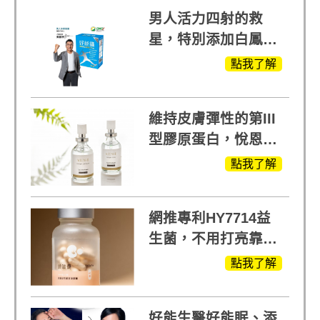
男人活力四射的救
星，特別添加白鳳豆
萃取 五色瑪卡
點我了解
MOMO熱賣中
維持皮膚彈性的第III
型膠原蛋白，悅恩詩
給予寶寶般的肌膚感
點我了解
受
網推專利HY7714益
生菌，不用打亮靠養
出來的光
點我了解
好能生醫好能眠、添