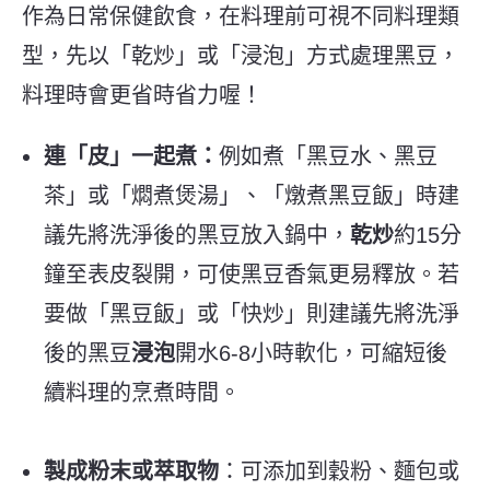
作為日常保健飲食，在料理前可視不同料理類
型，先以「乾炒」或「浸泡」方式處理黑豆，
料理時會更省時省力喔！
連「皮」一起煮：
例如煮「黑豆水、黑豆
茶」或「燜煮煲湯」、「燉煮黑豆飯」時建
議先將洗淨後的黑豆放入鍋中，
乾炒
約15分
鐘至表皮裂開，可使黑豆香氣更易釋放
。
若
要做「黑豆飯」或「快炒」則建議先將洗淨
後的黑豆
浸泡
開水6-8小時軟化，可縮短後
續料理的烹煮時間
。
製成粉末或萃取物
：可添加到穀粉、麵包或