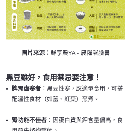
圖片來源：
鮮享農YA - 農糧署臉書
黑豆雖好，食用禁忌要注意！
脾胃虛寒者
：黑豆性寒，應適量食用，可搭
配溫性食材（如薑、紅棗）烹煮。
腎功能不佳者
：因蛋白質與鉀含量偏高，食
用前先諮詢醫師。