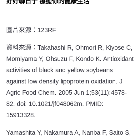
好好聊日子 療癒你的健康生活
圖片來源：123RF
資料來源：
Takahashi R, Ohmori R, Kiyose C,
Momiyama Y, Ohsuzu F, Kondo K. Antioxidant
activities of black and yellow soybeans
against low density lipoprotein oxidation. J
Agric Food Chem. 2005 Jun 1;53(11):4578-
82. doi: 10.1021/jf048062m. PMID:
15913328.
Yamashita Y, Nakamura A, Nanba F, Saito S,