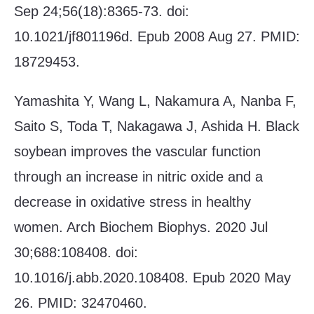
Sep 24;56(18):8365-73. doi:
10.1021/jf801196d. Epub 2008 Aug 27. PMID:
18729453.
Yamashita Y, Wang L, Nakamura A, Nanba F,
Saito S, Toda T, Nakagawa J, Ashida H. Black
soybean improves the vascular function
through an increase in nitric oxide and a
decrease in oxidative stress in healthy
women. Arch Biochem Biophys. 2020 Jul
30;688:108408. doi:
10.1016/j.abb.2020.108408. Epub 2020 May
26. PMID: 32470460.