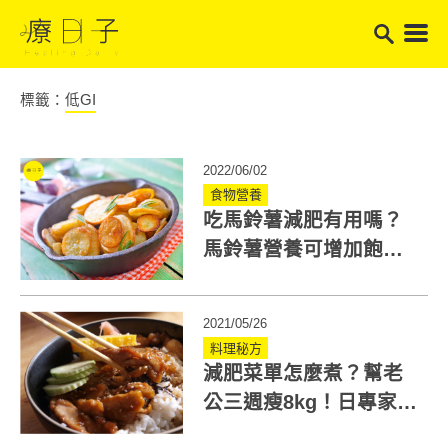
標籤：
低GI
2022/06/02
食物營養
吃馬鈴薯減肥有用嗎？
馬鈴薯營養可增加飽足
感、低GI！營養師分享3
料理
2021/05/26
料理秘方
減肥菜單怎麼煮？幫老
公三週瘦8kg！日專家打
造健康晚餐菜單