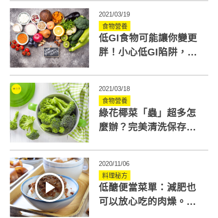
2021/03/19
食物營養
低GI食物可能讓你變更
胖！小心低GI陷阱，這
些食品別放心吃
2021/03/18
食物營養
綠花椰菜「蟲」超多怎
麼辦？完美清洗保存處
理法大公開！
2020/11/06
料理秘方
低醣便當菜單：減肥也
可以放心吃的肉燥。營
養師推薦食譜