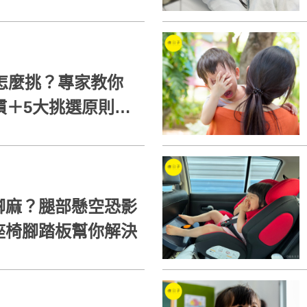
握黃金成長期
菌怎麼挑？專家教你
慣＋5大挑選原則！
少
腳麻？腿部懸空恐影
座椅腳踏板幫你解決