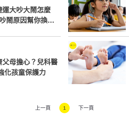
捷運大吵大鬧怎麼
子吵鬧原因幫你換位
濟父母擔心？兒科醫
強化孩童保護力
上一頁
1
下一頁