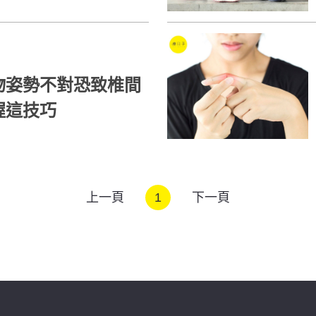
物姿勢不對恐致椎間
握這技巧
上一頁
1
下一頁