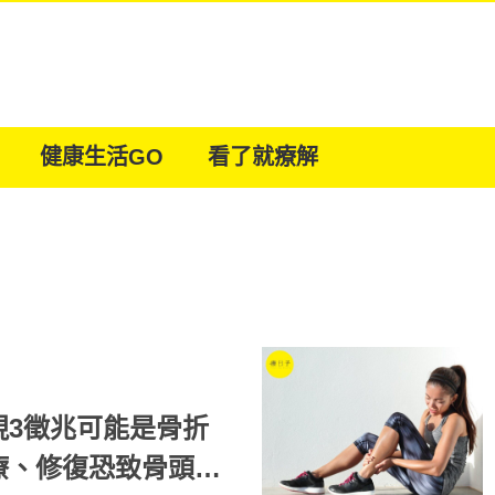
健康生活GO
看了就療解
現3徵兆可能是骨折
療、修復恐致骨頭錯