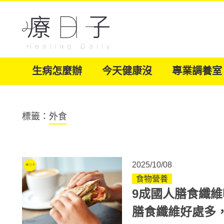
生病怎麼辦
今天健康沒
專業調養室
標籤：
外食
2025/10/08
食物營養
9成國人膳食纖
膳食纖維好處多