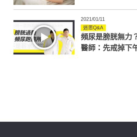
看懂
2021/01/11
迷思Q&A
頻尿是膀胱無力
醫師：先戒掉下