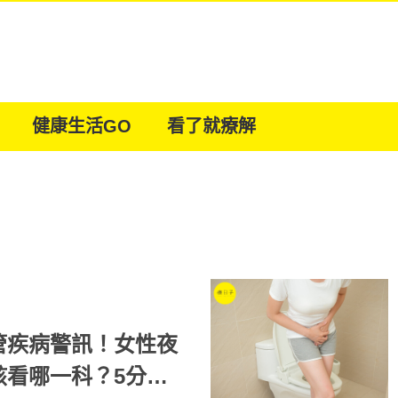
健康生活GO
看了就療解
管疾病警訊！女性夜
該看哪一科？5分鐘