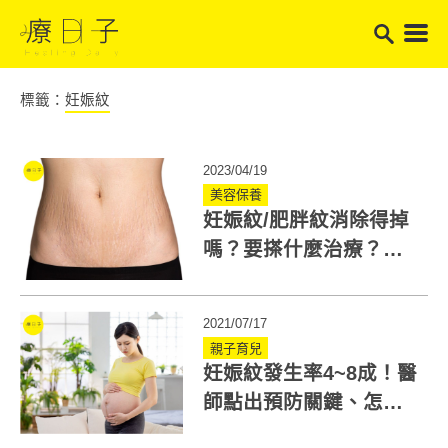
標籤：
妊娠紋
2023/04/19
美容保養
妊娠紋/肥胖紋消除得掉
嗎？要搽什麼治療？小
心粗厚紋路是庫欣氏症
候群！
2021/07/17
親子育兒
妊娠紋發生率4~8成！醫
師點出預防關鍵、怎麼
選妊娠霜？