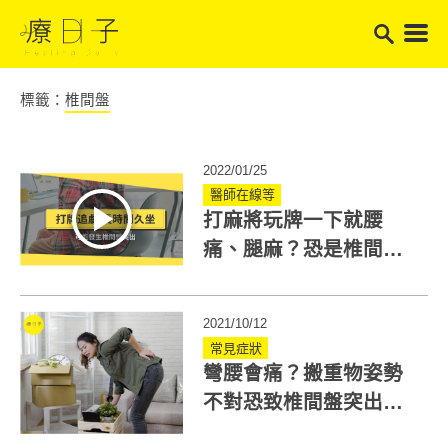
標籤：
椎間盤
2022/01/25
醫師在線等
打麻將玩牌一下就腰
痛、腿麻？恐是椎間盤
突出症狀！如何預防與
治療？
2021/10/12
常見症狀
彎腰會痛？搬重物姿勢
不對恐致椎間盤突出！
醫：掌握這技巧