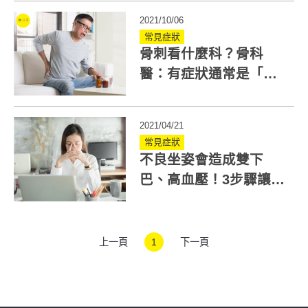
2021/10/06
常見症狀
骨刺看什麼科？骨科
醫：有症狀通常是「椎
間盤突出」3情況須開刀
2021/04/21
常見症狀
不良坐姿會造成雙下
巴、高血壓！3步驟讓你
重回電腦正確坐姿
上一頁
1
下一頁