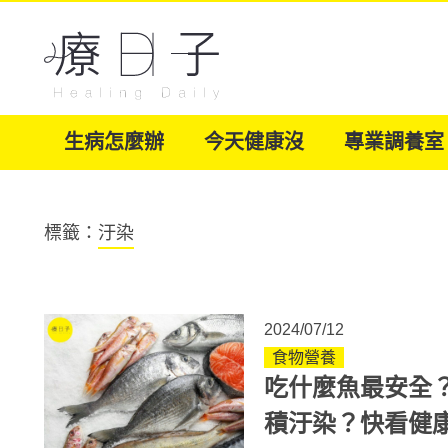
生病怎麼辦
今天健康沒
專業調養室
標籤：
汙染
2024/07/12
食物營養
吃什麼魚最安全
積汙染？快看健