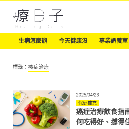
生病怎麼辦
今天健康沒
專業調養室
標籤：
癌症治療
2025/04/23
保健補充
癌症治療飲食指
何吃得好、撐得住 副作用飲食