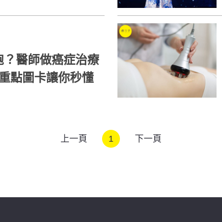
胞？醫師做癌症治療
張重點圖卡讓你秒懂
上一頁
1
下一頁