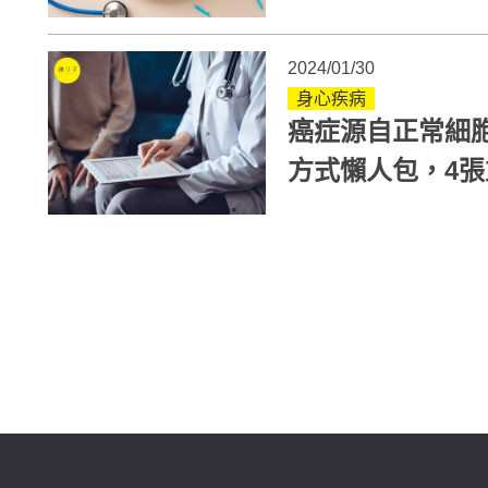
析
2024/01/30
身心疾病
癌症源自正常細
方式懶人包，4