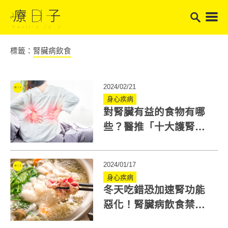
標籤：
腎臟病飲食
2024/02/21
身心疾病
對腎臟有益的食物有哪
些？醫推「十大護腎食
物排行榜」小黃瓜、橄
欖油上榜
2024/01/17
身心疾病
冬天吃錯恐加速腎功能
惡化！腎臟病飲食禁忌
有哪些？可以吃什麼？