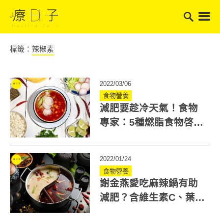
標籤：
辣椒素
2022/03/06
食物營養
減肥要趁冷天氣！食物
專家：5種燃脂食物啓動
耗能「棕色脂肪」助瘦
身
2022/01/24
食物營養
謝金燕愛吃麻辣鍋有助
減肥？含維生素C、葉黃
素...辣椒功效多，怕辣