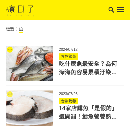
標籤：
魚
2024/07/12
食物營養
吃什麼魚最安全？為何
深海魚容易累積汙染？
快看健康吃魚原則一次
搞懂
2023/07/26
食物營養
14家店鱈魚「是假的」
遭開罰！鱈魚營養熱量
低，一圖教你辨別真假