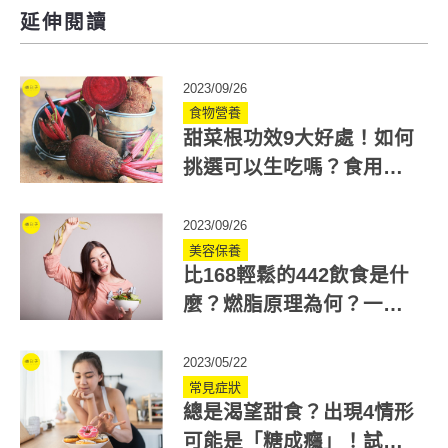
延伸閱讀
2023/09/26
食物營養
甜菜根功效9大好處！如何
挑選可以生吃嗎？食用禁
忌與3食譜一次看
2023/09/26
美容保養
比168輕鬆的442飲食是什
麼？燃脂原理為何？一文
看懂442好處與具體執行法
2023/05/22
常見症狀
總是渴望甜食？出現4情形
可能是「糖成癮」！試試5