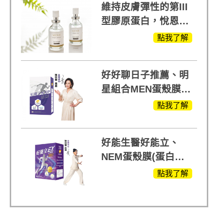
維持皮膚彈性的第III
型膠原蛋白，悅恩詩
給予寶寶般的肌膚感
點我了解
受
好好聊日子推薦、明
星組合MEN蛋殼膜
(蛋白聚醣)+UCII，超
點我了解
越任何市售關鍵產品
好能生醫好能立、
NEM蛋殼膜(蛋白聚
醣)關鍵配方，厲害其
點我了解
他產品27倍