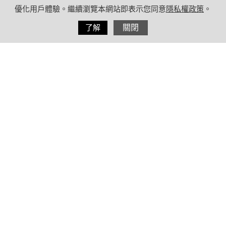
優化用戶體驗。繼續瀏覽本網站即表示您同意
隱私權政策
。
分享
了解
關閉
2020/11/05
by
療日子編輯團隊
內容目錄
「隱形殺手」高血壓 容易發展成致命疾
病 搭配得舒飲食法改善
高血壓、高血糖、高血脂症狀一次告
訴你！
三高飲食要吃得健康又兼顧美味 應採
取「得舒飲食法」原則