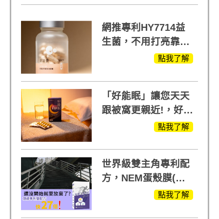
網推專利HY7714益
生菌，不用打亮靠養
出來的光
點我了解
「好能眠」讓您天天
跟被窩更親近!，好能
生醫X陳亞蘭推薦!
點我了解
世界級雙主角專利配
方，NEM蛋殼膜(蛋
白聚醣)+UCll原裝進
點我了解
口，超越葡萄糖胺