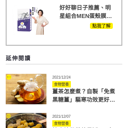
+軟骨素
好好聊日子推薦、明
星組合MEN蛋殼膜
(蛋白聚醣)+UCII，超
點我了解
越任何市售關鍵產品
延伸閱讀
2021/12/24
食物營養
薑茶怎麼煮？自製「免煮
黑糖薑」驅寒功效更好！
再加3物補氣血
2021/12/07
食物營養