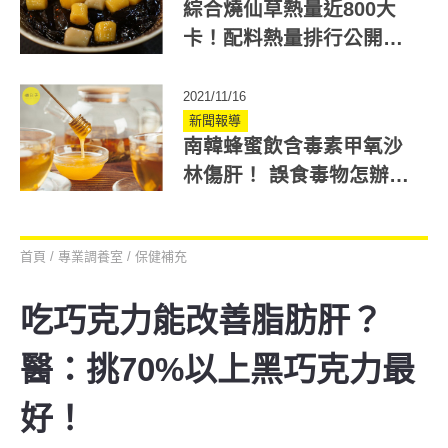
綜合燒仙草熱量近800大
卡！配料熱量排行公開
「澱粉料」超肥
2021/11/16
新聞報導
南韓蜂蜜飲含毒素甲氧沙
林傷肝！ 誤食毒物怎辦？
80%人都會犯2錯誤行為
首頁
/
專業調養室
/
保健補充
吃巧克力能改善脂肪肝？
醫：挑70%以上黑巧克力最
好！