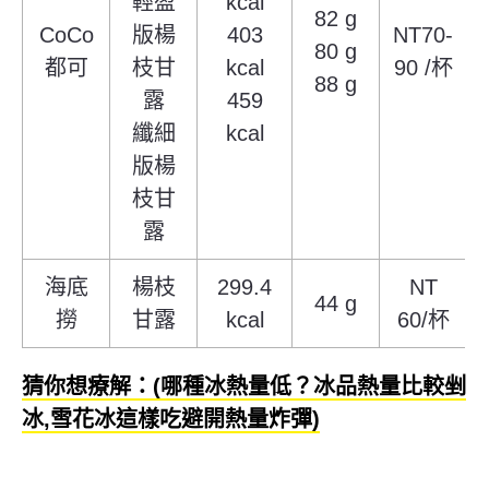
輕盈
kcal
82 g
CoCo
版楊
403
NT70-
80 g
都可
枝甘
kcal
90 /杯
88 g
露
459
纖細
kcal
版楊
枝甘
露
海底
楊枝
299.4
NT
44 g
撈
甘露
kcal
60/杯
猜你想療解：(哪種冰熱量低？冰品熱量比較剉
冰,雪花冰這樣吃避開熱量炸彈)