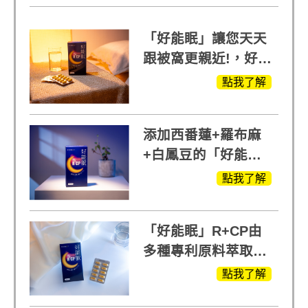
「好能眠」讓您天天
跟被窩更親近!，好能
生醫X陳亞蘭推薦!
點我了解
添加西番蓮+羅布麻
+白鳳豆的「好能
眠」，獨家專利配
點我了解
方，好好聊日子推薦
「好能眠」R+CP由
多種專利原料萃取、
白鳳豆、羅布麻、西
點我了解
蕃蓮，陳亞蘭思維清