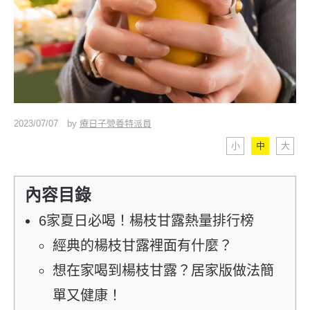
2023/07/07
by
療日子營養特派員
小
中
大
內容目錄
6家夏日必喝！楊枝甘露熱量排行榜
經典的楊枝甘露裡面有什麼？
想在家喝到楊枝甘露？居家版做法簡
單又健康！