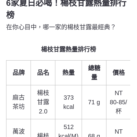
6家夏日必喝！楊枝甘露熱量排行
榜
在你心目中，哪一家的楊枝甘露最經典？
楊枝甘露熱量排行榜
總糖
品牌
品名
熱量
價格
量
楊枝
NT
麻古
373
甘露
71 g
80-85/
茶坊
kcal
2.0
杯
512
萬波
NT
楊枝
kcal(M)
68 g