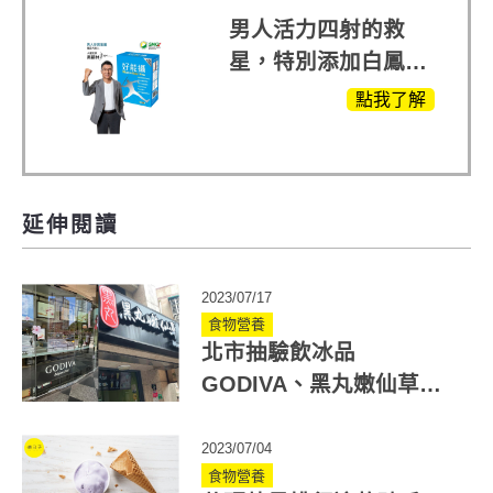
晰的關鍵!
男人活力四射的救
星，特別添加白鳳豆
萃取 五色瑪卡
點我了解
MOMO熱賣中
延伸閱讀
2023/07/17
食物營養
北市抽驗飲冰品
GODIVA、黑丸嫩仙草、
進發家違規！手搖飲糖量
高喝多易罹病
2023/07/04
食物營養