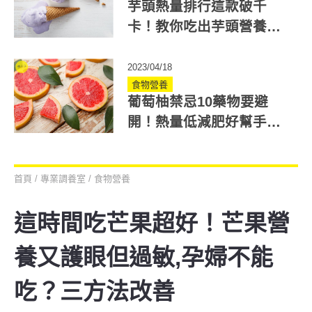
芋頭熱量排行這款破千
卡！教你吃出芋頭營養、
抗性澱粉反而助減重
2023/04/18
食物營養
葡萄柚禁忌10藥物要避
開！熱量低減肥好幫手，
教你安全吃法去苦味
首頁
/
專業調養室
/
食物營養
這時間吃芒果超好！芒果營
養又護眼但過敏,孕婦不能
吃？三方法改善