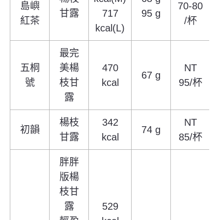
島嶼
70-80
甘露
717
95 g
紅茶
/杯
kcal(L)
最完
五桐
美楊
470
NT
67 g
號
枝甘
kcal
95/杯
露
楊枝
342
NT
初韻
74 g
甘露
kcal
85/杯
胖胖
版楊
枝甘
露
529