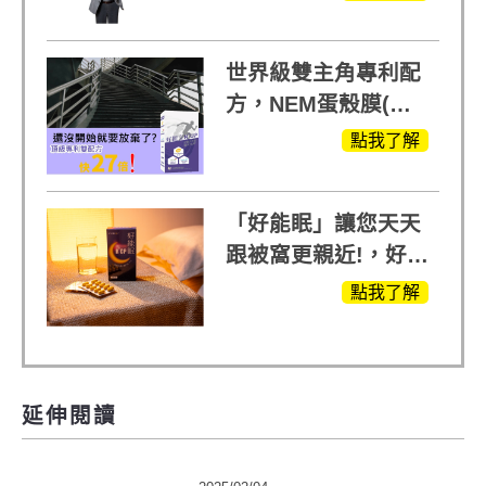
MOMO熱賣中
世界級雙主角專利配
方，NEM蛋殼膜(蛋
白聚醣)+UCll原裝進
點我了解
口，超越葡萄糖胺
+軟骨素
「好能眠」讓您天天
跟被窩更親近!，好能
生醫X陳亞蘭推薦!
點我了解
延伸閱讀