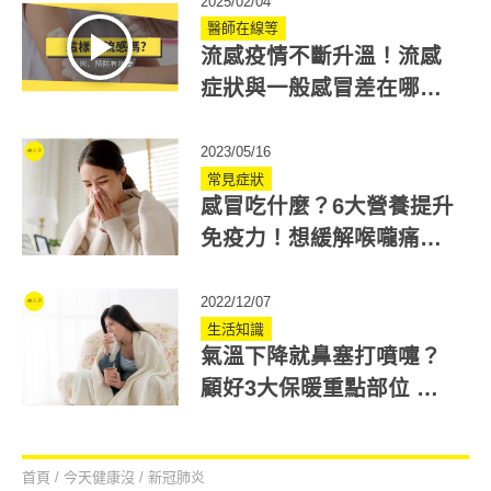
2025/02/04
醫師在線等
流感疫情不斷升溫！流感
症狀與一般感冒差在哪？
醫：發燒是關鍵
2023/05/16
常見症狀
感冒吃什麼？6大營養提升
免疫力！想緩解喉嚨痛、
流鼻水、腸胃炎這樣吃
2022/12/07
生活知識
氣溫下降就鼻塞打噴嚏？
顧好3大保暖重點部位 擊
退鼻過敏、感冒
首頁
/
今天健康沒
/
新冠肺炎