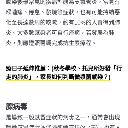
感染後最常見的疾病型態為支氣管炎，常見有
喉嚨痛、倦怠、發燒等症狀，也有可能持續惡
化至長達數周的咳嗽，約有10%的人會得到肺
炎。大多數感染者可自行痊癒，若發展為肺
炎，則應遵照醫囑完成抗生素療程。
療日子延伸推薦：(秋冬學校、托兒所好發「行
走的肺炎」，家長如何判斷黴漿菌感染？)
腺病毒
是導致一般感冒症狀的病毒之一，通常會出現
輕微感冒症狀並伴隨連續高燒(3-7天)，也有人