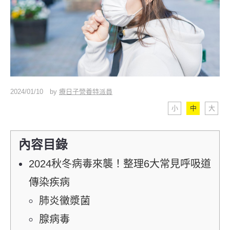
2024/01/10
by
療日子營養特派員
小
中
大
內容目錄
2024秋冬病毒來襲！整理6大常見呼吸道
傳染疾病
肺炎黴漿菌
腺病毒