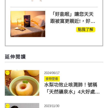
他產品27倍
「好能眠」讓您天天
跟被窩更親近!，好能
生醫X陳亞蘭推薦!
點我了解
延伸閱讀
2024/06/17
食物營養
水梨功效止咳潤肺！號稱
「天然礦泉水」4大好處！
中醫教你梨子潤肺湯作法
2023/11/30