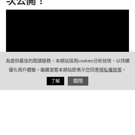
次公開！
為提供最佳的閱讀服務，本網站採用cookies分析技術，以持續
優化用戶體驗。繼續瀏覽本網站即表示您同意
隱私權政策
。
分享
了解
關閉
2020/09/28
by
療日子健康特派員
內容目錄
何篤霖：我覺得跟自己和解是很棒的手
法...