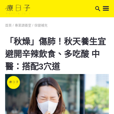
首頁
/
專業調養室
/
保健補充
「秋燥」傷肺！秋天養生宜
避開辛辣飲食、多吃酸 中
醫：搭配3穴道