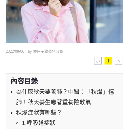
2022/09/06
by
療日子營養特派員
小
中
大
內容目錄
為什麼秋天要養肺？中醫：「秋燥」傷
肺！秋天養生應著重養陰斂氣
秋燥症狀有哪些？
1.呼吸道症狀