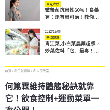
常見症狀
黴漿菌抗藥性60%！食藥
署：還有藥可治！教你如
何判斷黴漿菌感染盡快治
療
2022/12/06
新聞報導
青江菜,小白菜農藥超標，
炒菜佐料「它」最毒！專
家教你吃到農藥殘留食物
這樣做
首頁
/
看了就療解
/
名人療天室
何篤霖維持體態秘訣就靠
它！飲食控制+運動菜單一