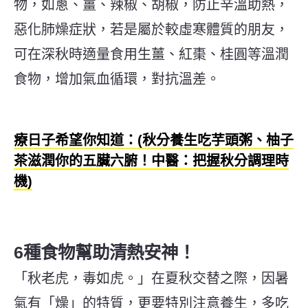
物，如蔥、薑、辣椒、胡椒，防止辛溫助熱，
惡化肺燥症狀，若是屬於較虛寒體質的朋友，
可在深秋時適量食用生薑、紅棗、桂圓等溫潤
食物，增加氣血循環，對抗溫差。
療日子希望你知道：(
秋分養生吃芋頭粥、柚子
茶滋潤你的五臟六腑！中醫：把握秋分調理時
機
)
6種食物幫助清熱安神！
「秋老虎，毒如虎。」在夏秋交替之際，因暑
氣有「燥」的特質，更要特別注意養生，多吃