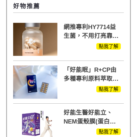
好物推薦
網推專利HY7714益
生菌，不用打亮靠養
出來的光
點我了解
「好能眠」R+CP由
多種專利原料萃取、
白鳳豆、羅布麻、西
點我了解
蕃蓮，陳亞蘭思維清
晰的關鍵!
好能生醫好能立、
NEM蛋殼膜(蛋白聚
醣)關鍵配方，厲害其
點我了解