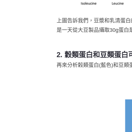
上圖告訴我們，豆漿和乳清蛋白
是一天從大豆製品攝取30g蛋白是
2. 穀類蛋白和豆類蛋白
再來分析榖類蛋白(藍色)和豆類蛋