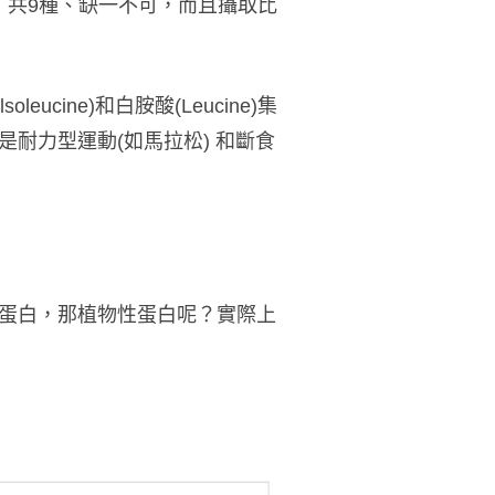
，共9種、缺一不可，而且攝取比
cine)和白胺酸(Leucine)集
耐力型運動(如馬拉松) 和斷食
蛋白，那植物性蛋白呢？實際上