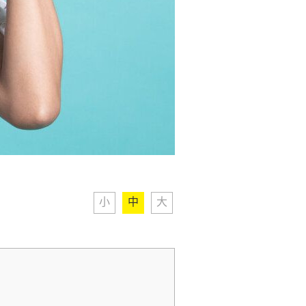
小
中
大