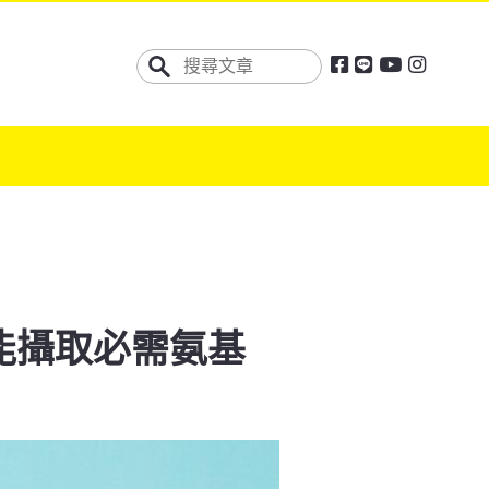
能攝取必需氨基