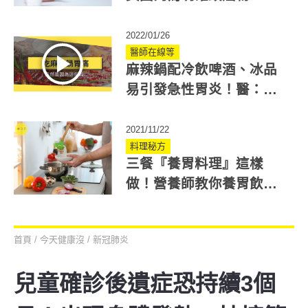
潰瘍症狀怎預防？
2022/01/26
醫師在線等
麻辣鍋配冷飲啤酒、冰品
易引發急性胃炎！醫：避
開5大NG行為
2021/11/22
料理秘方
三餐『養胃料理』這樣
做！營養師教你養胃飲食
法 4週食療護胃
首頁
/
今天健康沒
/
新冠肺炎
兒童確診後遺症恐持續3個