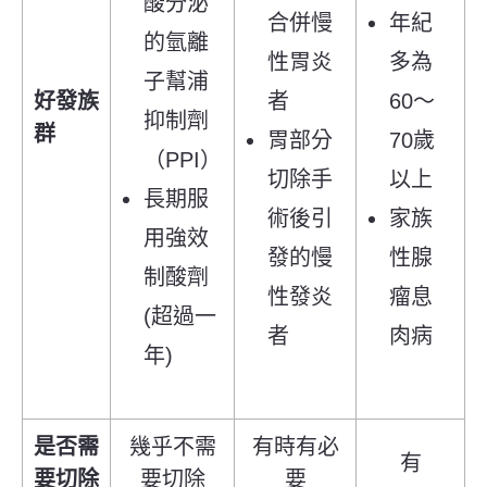
酸分泌
合併慢
年紀
的氫離
性胃炎
多為
子幫浦
好發族
者
60～
抑制劑
群
胃部分
70歲
（PPI）
切除手
以上
長期服
術後引
家族
用強效
發的慢
性腺
制酸劑
性發炎
瘤息
(超過一
者
肉病
年)
是否需
幾乎不需
有時有必
有
要切除
要切除
要