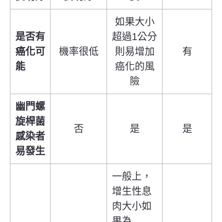
如果大小
是否有
超過1公分
癌化可
機率很低
則易增加
有
能
癌化的風
險
幽門螺
旋桿菌
否
是
是
感染者
易發生
一般上，
增生性息
肉大小如
果為