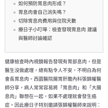
如何預防胃息肉形成？
胃息肉會自己消失嗎？
切除胃息肉費用與住院天數
療日子小叮嚀：檢查發現胃息肉 建議
與醫師討論確認
健康檢查時內視鏡報告發現
有
胃部息肉，但是
醫生沒做處理，
總有點令人
不安，不明白為何
會長胃息肉。
西園醫院腸胃肝膽內科張錦權醫
師分享，
病人常常容易將「胃息肉」和「大腸
息肉」聯想在一起，如果不處理就會發生癌
症。因此
療日子特別邀請張錦權醫師來說明：