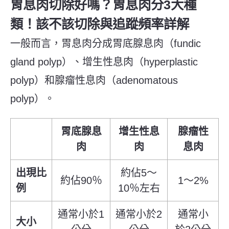
胃息肉切除好嗎？胃息肉分3大種
類！該不該切除與追蹤頻率詳解
一般而言，胃息肉分成胃底腺息肉（fundic
gland polyp）、增生性息肉（hyperplastic
polyp）和腺瘤性息肉（adenomatous
polyp）。
胃底腺息
增生性息
腺瘤性
肉
肉
息肉
出現比
約佔5～
約佔90％
1～2%
例
10％左右
通常小於1
通常小於2
通常小
大小