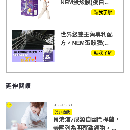
NEM蛋殼膜(蛋白聚
醣)關鍵配方，厲害其
點我了解
他產品27倍
世界級雙主角專利配
方，NEM蛋殼膜(蛋
白聚醣)+UCll原裝進
點我了解
口，超越葡萄糖胺
+軟骨素
延伸閱讀
2022/05/30
常見症狀
胃潰瘍7成源自幽門桿菌，
美國列為明確致癌物，胃