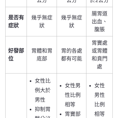
公分
公分
於2公分
腸胃道
是否有
幾乎無症
幾乎無症
出血、
症狀
狀
狀
腹脹
胃竇處
好發部
胃體和胃
胃的各處
或胃體
位
底部
都有可能
和賁門
處
女性比
女性男
女性
例大於
性比例
男性
男性
相等
比例
抑制胃
胃竇部
相等