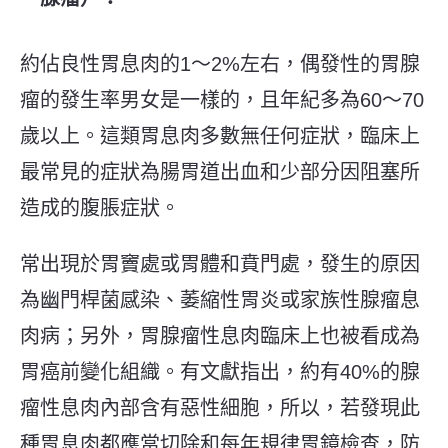
約佔良性胃息肉的1～2%左右，偶發性的胃腺
瘤的發生率男女是一樣的，且年紀多為60～70
歲以上。這類胃息肉多數無任何症狀，臨床上
最常見的症狀為腸胃道出血和少部分因阻塞所
造成的腹脹症狀。
常出現於胃竇處或胃體和賁門處，發生的原因
為幽門桿菌感染、萎縮性胃炎或家族性腺瘤息
肉病；另外，胃腺瘤性息肉臨床上也被看成為
胃癌前變化組織。有文獻指出，約有40%的腺
瘤性息肉內部含有惡性細胞，所以，若發現此
種胃息肉都應當切除和每年規律胃鏡檢查，防