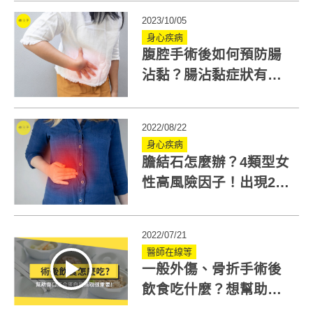
2023/10/05
身心疾病
腹腔手術後如何預防腸
沾黏？腸沾黏症狀有哪
些？醫：吃益生菌有幫
助！
2022/08/22
身心疾病
膽結石怎麼辦？4類型女
性高風險因子！出現2大
症狀需就醫！
2022/07/21
醫師在線等
一般外傷、骨折手術後
飲食吃什麼？想幫助傷
口癒合，蛋白質攝取很