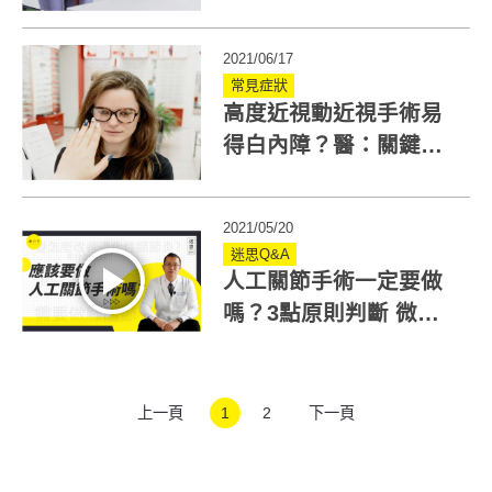
必須知道5件事
2021/06/17
常見症狀
高度近視動近視手術易
得白內障？醫：關鍵是
有無超過這度數
2021/05/20
迷思Q&A
人工關節手術一定要做
嗎？3點原則判斷 微創
手術揭3好處
上一頁
1
2
下一頁