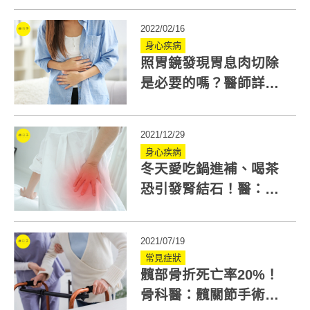
重要
2022/02/16
身心疾病
照胃鏡發現胃息肉切除
是必要的嗎？醫師詳解3
大類型與癌化風險
2021/12/29
身心疾病
冬天愛吃鍋進補、喝茶
恐引發腎結石！醫：腎
結石治療不一定要震波
碎石
2021/07/19
常見症狀
髖部骨折死亡率20%！
骨科醫：髖關節手術前