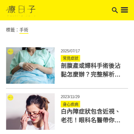
標籤：
手術
2025/07/17
常見症狀
剖腹產或婦科手術後沾
黏怎麼辦？完整解析成
因、風險族群與預防重
點
2023/11/29
身心疾病
白內障症狀包含近視、
老花！眼科名醫帶你認
識白內障三階段