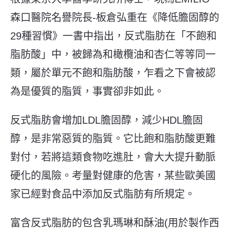
森口醫院名譽院長
-
板倉弘重在《降低膽固醇的
29
種習慣》一書中指出，反式脂肪在「不飽和
脂肪酸」中，被歸為和橄欖油和杏仁等等同一
類，屬於單元不飽和脂肪酸，乍看之下會被認
為是優質的脂質，事實卻非如此。
反式脂肪會増加
LDL
膽固醇，減少
HDL
膽固
醇，是非常惡質的脂質。它比飽和脂肪酸更難
對付，若將這類食物吃進肚，會大大提升動脈
硬化的風險。考量對健康的危害，某些歐美國
家已經對食品中添加反式脂肪有所規定。
富含反式脂肪的包含乳瑪琳和酥油(用於製作西