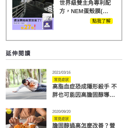
世界級雙主角專利配
方，NEM蛋殼膜(蛋
白聚醣)+UCll原裝進
點我了解
口，超越葡萄糖胺
+軟骨素
延伸閱讀
2021/03/16
常見症狀
高脂血症恐成隱形殺手 不
胖也可能因高膽固醇導致
心因性休克
2020/09/20
常見症狀
膽固醇過高怎麼改善？營