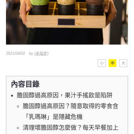
2021/04/02
by
(未指定)
小
中
大
內容目錄
膽固醇過高原因，果汁手搖飲是陷阱
膽固醇過高原因？隨意取得的零食含
「乳瑪琳」是隱藏危機
清理壞膽固醇怎麼做？每天早餐加上