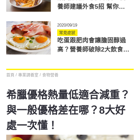
養師建議外食5招 幫你降
低膽固醇！
2020/09/19
常見症狀
吃蛋跟肥肉會讓膽固醇過
高？營養師破除2大飲食迷
思！
首頁
/
專業調養室
/
食物營養
希臘優格熱量低適合減重？
與一般優格差在哪？8大好
處一次懂！