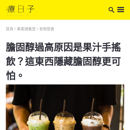
首頁
/
專業調養室
/
食物營養
膽固醇過高原因是果汁手搖
飲？這東西隱藏膽固醇更可
怕。