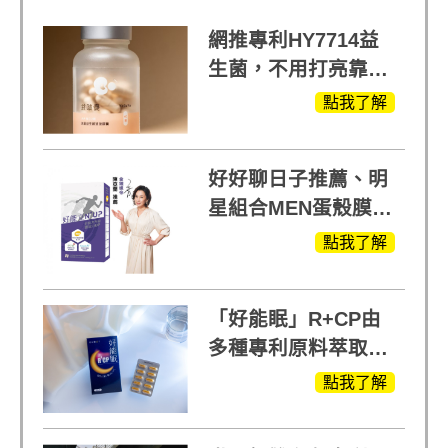
網推專利HY7714益
生菌，不用打亮靠養
出來的光
點我了解
好好聊日子推薦、明
星組合MEN蛋殼膜
(蛋白聚醣)+UCII，超
點我了解
越任何市售關鍵產品
「好能眠」R+CP由
多種專利原料萃取、
白鳳豆、羅布麻、西
點我了解
蕃蓮，陳亞蘭思維清
晰的關鍵!