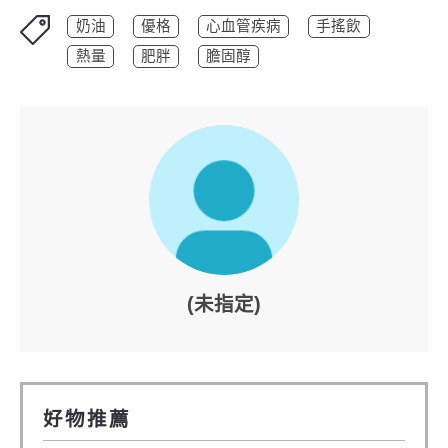
奶油
優格
心血管疾病
手搖飲
熱量
肥胖
膽固醇
(未指定)
好物推薦