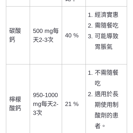
經濟實惠
需隨餐吃
碳酸
500 mg
每
40 %
可能導致
鈣
天2-3次
胃脹氣
不需隨餐
吃
適用於長
950-1000
檸檬
mg
每天2-
21 %
期使用制
酸鈣
3次
酸劑的患
者。