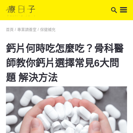
首頁
/
專業調養室
/
保健補充
鈣片何時吃怎麼吃？骨科醫
師教你鈣片選擇常見6大問
題 解決方法