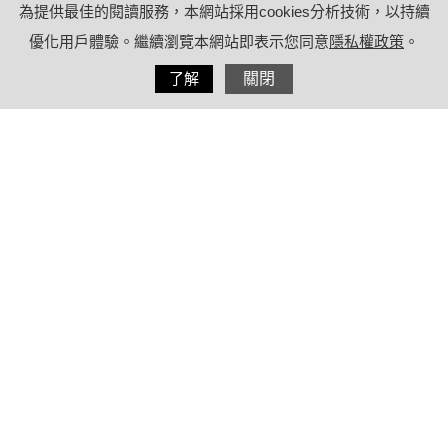
為提供最佳的閱讀服務，本網站採用cookies分析技術，以持續
優化用戶體驗。繼續瀏覽本網站即表示您同意
隱私權政策
。
分享
了解
關閉
2021/12/15
by
(未指定)
內容目錄
皮膚乾燥吃什麼？營養師推薦3道早餐輕
食組合
皮膚乾燥需要6大營養素，維生素A、
C、E都上榜
療日子小叮嚀：熬夜、吃精緻糖都不