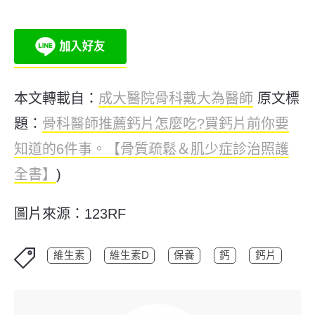
本文轉載自：
成大醫院骨科戴大為醫師
原文標
題：
骨科醫師推薦鈣片怎麼吃?買鈣片前你要
知道的6件事。【骨質疏鬆＆肌少症診治照護
全書】
)
圖片來源：123RF
維生素
維生素D
保養
鈣
鈣片