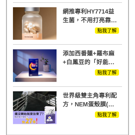
網推專利HY7714益
生菌，不用打亮靠養
出來的光
點我了解
添加西番蓮+羅布麻
+白鳳豆的「好能
眠」，獨家專利配
點我了解
方，好好聊日子推薦
世界級雙主角專利配
方，NEM蛋殼膜(蛋
白聚醣)+UCll原裝進
點我了解
口，超越葡萄糖胺
+軟骨素