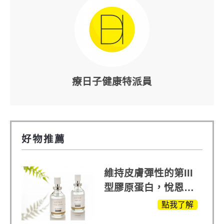
療日子健康特派員
好物推薦
維持皮膚彈性的第III
型膠原蛋白，悅恩詩
給予寶寶般的肌膚感
點我了解
受