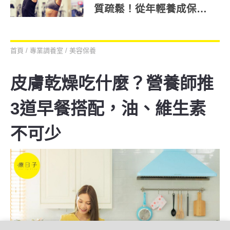
質疏鬆！從年輕養成保骨
本飲食觀念
首頁
/
專業調養室
/
美容保養
皮膚乾燥吃什麼？營養師推
3道早餐搭配，油、維生素
不可少