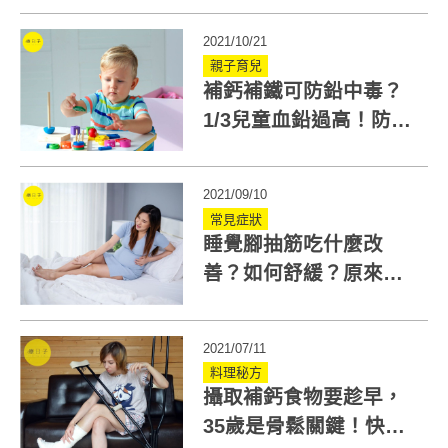
佳好處
2021/10/21
親子育兒
補鈣補鐵可防鉛中毒？
1/3兒童血鉛過高！防重
金屬醫師給5建議
2021/09/10
常見症狀
睡覺腳抽筋吃什麼改
善？如何舒緩？原來補
鈣還須搭配鎂、鉀、D
2021/07/11
料理秘方
攝取補鈣食物要趁早，
35歲是骨鬆關鍵！快試