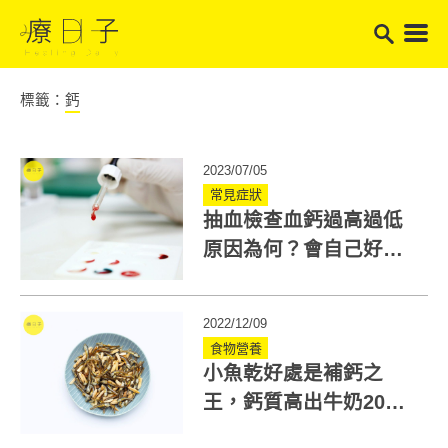
標籤：
鈣
2023/07/05
常見症狀
抽血檢查血鈣過高過低
原因為何？會自己好
嗎？高血鈣可能與骨鬆
並存！
2022/12/09
食物營養
小魚乾好處是補鈣之
王，鈣質高出牛奶20
倍！一天別吃超過這個