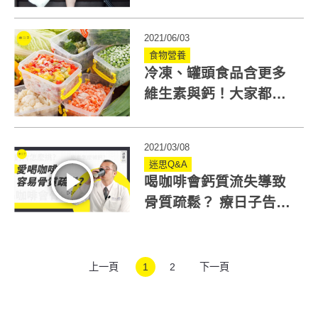
試4道補鈣料理
2021/06/03
食物營養
冷凍、罐頭食品含更多
維生素與鈣！大家都不
想買的三色豆超營養
2021/03/08
迷思Q&A
喝咖啡會鈣質流失導致
骨質疏鬆？ 療日子告訴
你補鈣吃什麼！
上一頁
1
2
下一頁