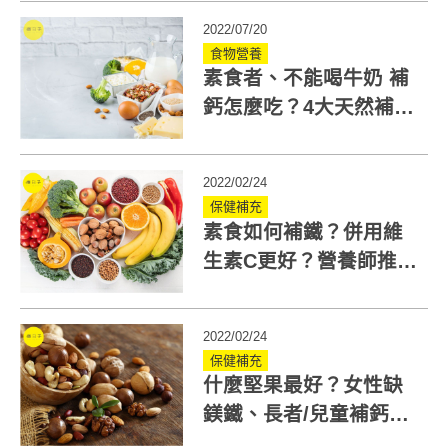
量
2022/07/20
食物營養
素食者、不能喝牛奶 補
鈣怎麼吃？4大天然補鈣
食物、1動作加強吸收
2022/02/24
保健補充
素食如何補鐵？併用維
生素C更好？營養師推5
類食品+3飲食建議
2022/02/24
保健補充
什麼堅果最好？女性缺
鎂鐵、長者/兒童補鈣，
營養師教你吃出堅果最