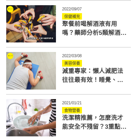
2022/09/07
保健補充
聚餐前喝解酒液有用
嗎？藥師分析5類解酒液
成分，網傳7種解酒方法
只能解宿醉！
2022/03/08
美容保養
減重專家：懶人減肥法
往往最有效！睡覺、吃
豆類...5招消除啤酒肚
2021/01/21
食物營養
洗潔精推薦，怎麼洗才
能安全不殘留？3重點與
成分是關鍵！