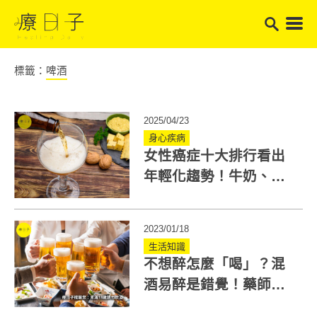
標籤：
啤酒
2025/04/23
身心疾病
女性癌症十大排行看出
年輕化趨勢！牛奶、啤
酒吃出癌症體質？
2023/01/18
生活知識
不想醉怎麼「喝」？混
酒易醉是錯覺！藥師揭6
種喝酒不醉方法