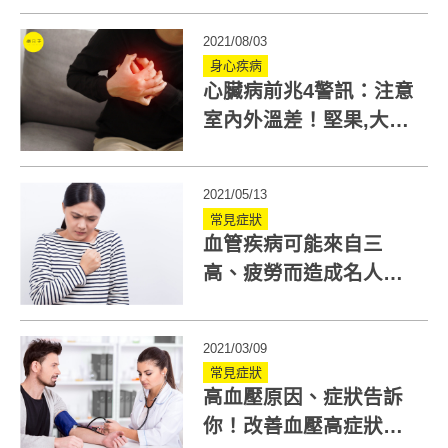
防？
2021/08/03
身心疾病
心臟病前兆4警訊：注意
室內外溫差！堅果,大蒜
護心食物這樣吃
2021/05/13
常見症狀
血管疾病可能來自三
高、疲勞而造成名人確
診心血管相關疾病
2021/03/09
常見症狀
高血壓原因、症狀告訴
你！改善血壓高症狀七