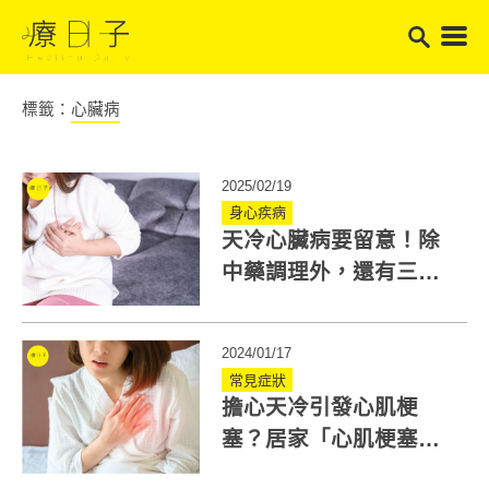
標籤：
心臟病
2025/02/19
身心疾病
天冷心臟病要留意！除
中藥調理外，還有三穴
道改善胸悶、心悸
2024/01/17
常見症狀
擔心天冷引發心肌梗
塞？居家「心肌梗塞檢
測」就看臉部4紋路