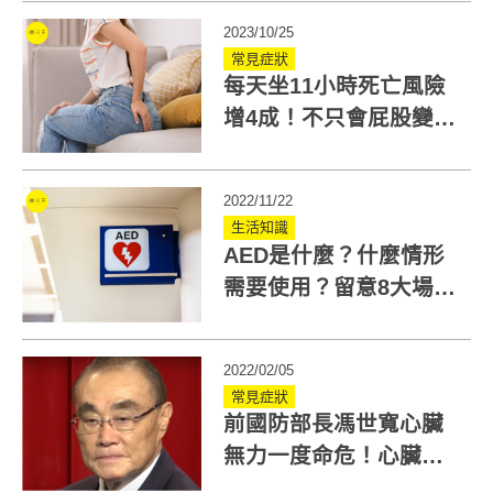
2023/10/25
常見症狀
每天坐11小時死亡風險
增4成！不只會屁股變
大，這十大「久坐風
險」不可不知
2022/11/22
生活知識
AED是什麼？什麼情形
需要使用？留意8大場所
的AED位置
2022/02/05
常見症狀
前國防部長馮世寬心臟
無力一度命危！心臟衰
竭可以活多久？如何預