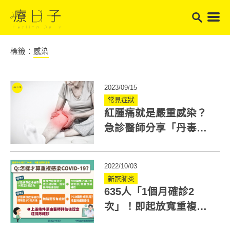
標籤：
感染
2023/09/15
常見症狀
紅腫痛就是嚴重感染？
急診醫師分享「丹毒」
與蜂窩性組織炎的不同
2022/10/03
新冠肺炎
635人「1個月確診2
次」！即起放寬重複感
染定義：超過14天再感