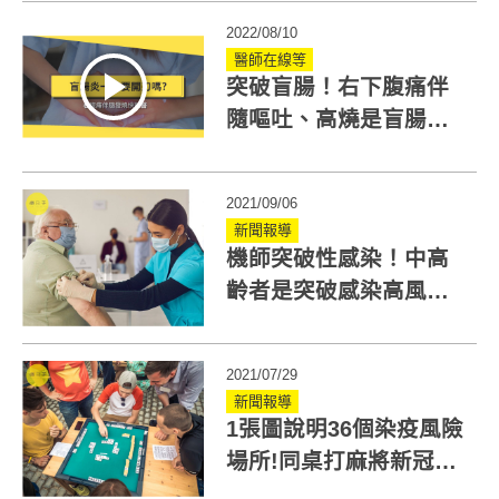
染就符合定義
2022/08/10
醫師在線等
突破盲腸！右下腹痛伴
隨嘔吐、高燒是盲腸炎
症狀？醫4招快速辨別
2021/09/06
新聞報導
機師突破性感染！中高
齡者是突破感染高風險
族群？這點是關鍵
2021/07/29
新聞報導
1張圖說明36個染疫風險
場所!同桌打麻將新冠感
染率竟達100%