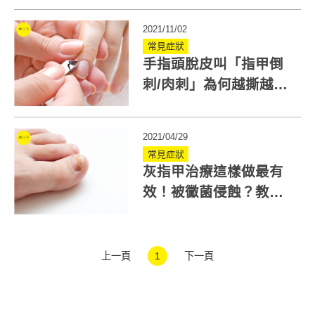
2021/11/02
常見症狀
手指頭脫皮叫「指甲倒
刺/肉刺」為何越撕越大
條？可能與糖尿病有
關！
2021/04/29
常見症狀
灰指甲治療這樣做最有
效！被黴菌侵蝕？教你4
招預防復發
上一頁
1
下一頁