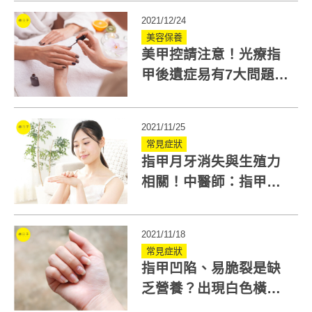
2021/12/24
美容保養
美甲控請注意！光療指
甲後遺症易有7大問題！
指甲變色、分離最常見
2021/11/25
常見症狀
指甲月牙消失與生殖力
相關！中醫師：指甲形
態可看出身體6大問題
2021/11/18
常見症狀
指甲凹陷、易脆裂是缺
乏營養？出現白色橫條
紋可能是缺鈣！